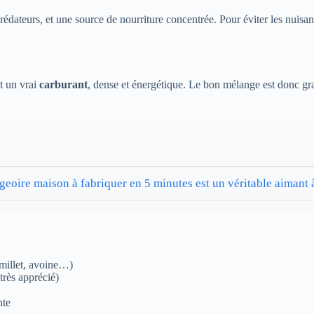
 prédateurs, et une source de nourriture concentrée. Pour éviter les nui
ut un vrai
carburant
, dense et énergétique. Le bon mélange est donc gra
angeoire maison à fabriquer en 5 minutes est un véritable aimant
 millet, avoine…)
très apprécié)
nte