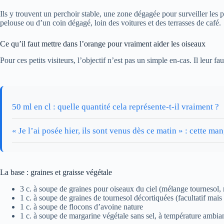
Ils y trouvent un perchoir stable, une zone dégagée pour surveiller les
pelouse ou d’un coin dégagé, loin des voitures et des terrasses de café.
Ce qu’il faut mettre dans l’orange pour vraiment aider les oiseaux
Pour ces petits visiteurs, l’objectif n’est pas un simple en-cas. Il leur fa
50 ml en cl : quelle quantité cela représente-t-il vraiment ?
« Je l’ai posée hier, ils sont venus dès ce matin » : cette m
La base : graines et graisse végétale
3 c. à soupe de graines pour oiseaux du ciel (mélange tournesol,
1 c. à soupe de graines de tournesol décortiquées (facultatif mais 
1 c. à soupe de flocons d’avoine nature
1 c. à soupe de margarine végétale sans sel, à température ambia