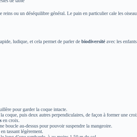
estes de table
eins ou un déséquilibre général. Le pain en particulier cale les oiseaux m
rapide, ludique, et cela permet de parler de
biodiversité
avec les enfants
uillère pour garder la coque intacte.
la coque, puis deux autres perpendiculaires, de façon à former une croi
s
en croix.
 une boucle au-dessus pour pouvoir suspendre la mangeoire.
 en tassant légèrement.
u le long d’une rambarde, à au moins 1,50 m du sol.