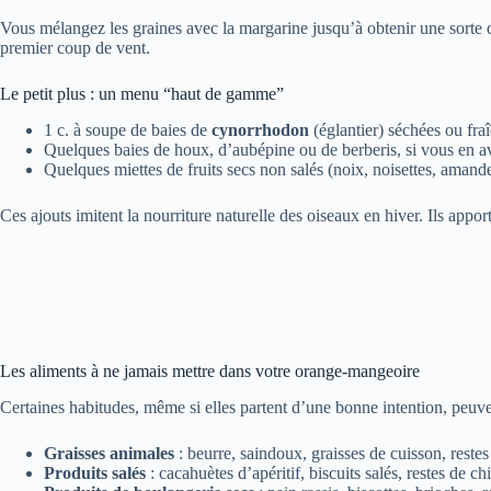
Vous mélangez les graines avec la margarine jusqu’à obtenir une sorte de
premier coup de vent.
Le petit plus : un menu “haut de gamme”
1 c. à soupe de baies de
cynorrhodon
(églantier) séchées ou fra
Quelques baies de houx, d’aubépine ou de berberis, si vous en a
Quelques miettes de fruits secs non salés (noix, noisettes, amand
Ces ajouts imitent la nourriture naturelle des oiseaux en hiver. Ils apporte
Les aliments à ne jamais mettre dans votre orange-mangeoire
Certaines habitudes, même si elles partent d’une bonne intention, peuven
Graisses animales
: beurre, saindoux, graisses de cuisson, reste
Produits salés
: cacahuètes d’apéritif, biscuits salés, restes de ch