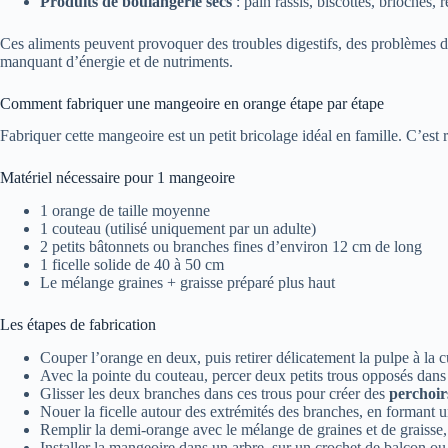
Produits de boulangerie secs
: pain rassis, biscottes, brioches, r
Ces aliments peuvent provoquer des troubles digestifs, des problèmes de r
manquant d’énergie et de nutriments.
Comment fabriquer une mangeoire en orange étape par étape
Fabriquer cette mangeoire est un petit bricolage idéal en famille. C’est 
Matériel nécessaire pour 1 mangeoire
1 orange de taille moyenne
1 couteau (utilisé uniquement par un adulte)
2 petits bâtonnets ou branches fines d’environ 12 cm de long
1 ficelle solide de 40 à 50 cm
Le mélange graines + graisse préparé plus haut
Les étapes de fabrication
Couper l’orange en deux, puis retirer délicatement la pulpe à la c
Avec la pointe du couteau, percer deux petits trous opposés dans 
Glisser les deux branches dans ces trous pour créer des
perchoir
Nouer la ficelle autour des extrémités des branches, en formant
Remplir la demi-orange avec le mélange de graines et de graisse,
Installer la mangeoire dans un arbre, sur un crochet de balcon o