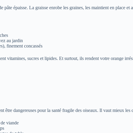
 pâte épaisse. La graisse enrobe les graines, les maintient en place et 
îches
vez au jardin
es), finement concassés
nt vitamines, sucres et lipides. Et surtout, ils rendent votre orange irrési
t être dangereuses pour la santé fragile des oiseaux. Il vaut mieux les c
s de viande
ips