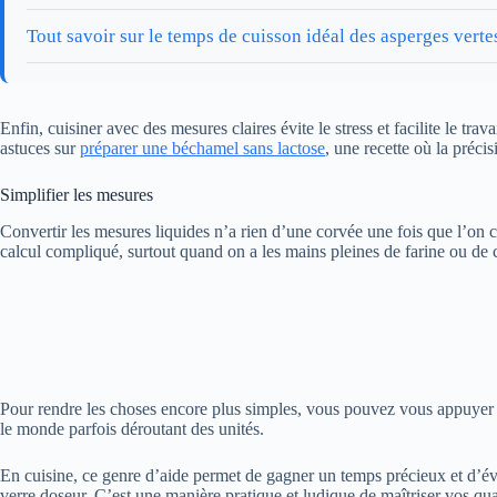
Tout savoir sur le temps de cuisson idéal des asperges verte
Enfin, cuisiner avec des mesures claires évite le stress et facilite le t
astuces sur
préparer une béchamel sans lactose
, une recette où la précis
Simplifier les mesures
Convertir les mesures liquides n’a rien d’une corvée une fois que l’on c
calcul compliqué, surtout quand on a les mains pleines de farine ou de 
Pour rendre les choses encore plus simples, vous pouvez vous appuyer 
le monde parfois déroutant des unités.
En cuisine, ce genre d’aide permet de gagner un temps précieux et d’évi
verre doseur. C’est une manière pratique et ludique de maîtriser vos quan