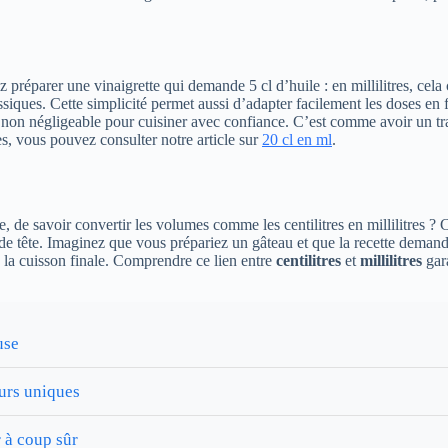
 préparer une vinaigrette qui demande 5 cl d’huile : en millilitres, cel
classiques. Cette simplicité permet aussi d’adapter facilement les doses 
non négligeable pour cuisiner avec confiance. C’est comme avoir un trad
es, vous pouvez consulter notre article sur
20 cl en ml
.
, de savoir convertir les volumes comme les centilitres en millilitres ? 
de tête. Imaginez que vous prépariez un gâteau et que la recette demande
e la cuisson finale. Comprendre ce lien entre
centilitres
et
millilitres
gara
use
eurs uniques
 à coup sûr