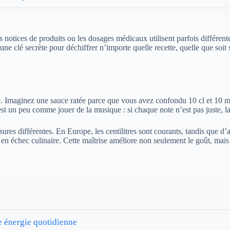
 les notices de produits ou les dosages médicaux utilisent parfois différ
e clé secrète pour déchiffrer n’importe quelle recette, quelle que soit so
pte. Imaginez une sauce ratée parce que vous avez confondu 10 cl et 10 m
 C’est un peu comme jouer de la musique : si chaque note n’est pas juste, 
res différentes. En Europe, les centilitres sont courants, tandis que d’au
 en échec culinaire. Cette maîtrise améliore non seulement le goût, mais 
e énergie quotidienne