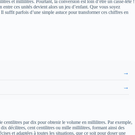
res et millilitres. Pourtant, la conversion est loin d’être un casse-tête !
n entre ces unités devient alors un jeu d’enfant. Que vous soyez
l suffit parfois d’une simple astuce pour transformer ces chiffres en
→
→
de centilitres par dix pour obtenir le volume en millilitres. Par exemple,
x décilitres, cent centilitres ou mille millilitres, formant ainsi des
cises et adaptées à toutes les situations, que ce soit pour doser une