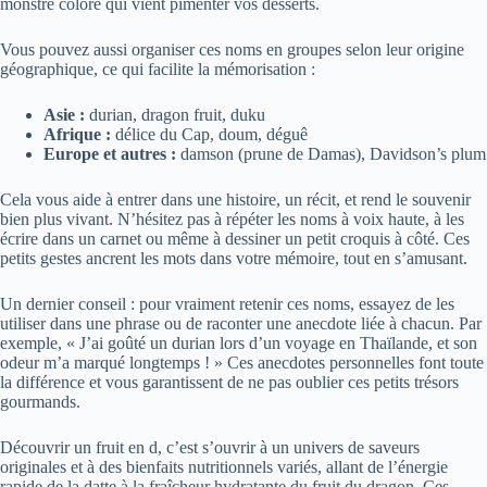
monstre coloré qui vient pimenter vos desserts.
Vous pouvez aussi organiser ces noms en groupes selon leur origine
géographique, ce qui facilite la mémorisation :
Asie :
durian, dragon fruit, duku
Afrique :
délice du Cap, doum, déguê
Europe et autres :
damson (prune de Damas), Davidson’s plum
Cela vous aide à entrer dans une histoire, un récit, et rend le souvenir
bien plus vivant. N’hésitez pas à répéter les noms à voix haute, à les
écrire dans un carnet ou même à dessiner un petit croquis à côté. Ces
petits gestes ancrent les mots dans votre mémoire, tout en s’amusant.
Un dernier conseil : pour vraiment retenir ces noms, essayez de les
utiliser dans une phrase ou de raconter une anecdote liée à chacun. Par
exemple, « J’ai goûté un durian lors d’un voyage en Thaïlande, et son
odeur m’a marqué longtemps ! » Ces anecdotes personnelles font toute
la différence et vous garantissent de ne pas oublier ces petits trésors
gourmands.
Découvrir un fruit en d, c’est s’ouvrir à un univers de saveurs
originales et à des bienfaits nutritionnels variés, allant de l’énergie
rapide de la datte à la fraîcheur hydratante du fruit du dragon. Ces