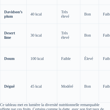
Davidson’s
Très
40 kcal
Bon
Faib
plum
élevé
Desert
Très
30 kcal
Bon
Faib
lime
élevé
Doum
100 kcal
Faible
Élevé
Faib
Déguê
45 kcal
Modéré
Bon
Faib
Ce tableau met en lumière la diversité nutritionnelle remarquable
offerte par ces fruits. Certains comme la datte, avec son fort taux de