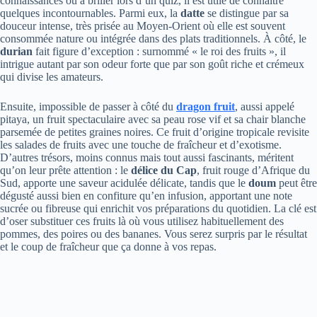
connaissances ou à briller lors d’un quiz, il est utile de connaître
quelques incontournables. Parmi eux, la
datte
se distingue par sa
douceur intense, très prisée au Moyen-Orient où elle est souvent
consommée nature ou intégrée dans des plats traditionnels. À côté, le
durian
fait figure d’exception : surnommé « le roi des fruits », il
intrigue autant par son odeur forte que par son goût riche et crémeux
qui divise les amateurs.
Ensuite, impossible de passer à côté du
dragon fruit
, aussi appelé
pitaya, un fruit spectaculaire avec sa peau rose vif et sa chair blanche
parsemée de petites graines noires. Ce fruit d’origine tropicale revisite
les salades de fruits avec une touche de fraîcheur et d’exotisme.
D’autres trésors, moins connus mais tout aussi fascinants, méritent
qu’on leur prête attention : le
délice du Cap
, fruit rouge d’Afrique du
Sud, apporte une saveur acidulée délicate, tandis que le
doum
peut être
dégusté aussi bien en confiture qu’en infusion, apportant une note
sucrée ou fibreuse qui enrichit vos préparations du quotidien. La clé est
d’oser substituer ces fruits là où vous utilisez habituellement des
pommes, des poires ou des bananes. Vous serez surpris par le résultat
et le coup de fraîcheur que ça donne à vos repas.