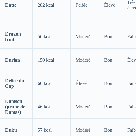
Très
Datte
282 kcal
Faible
Élevé
élev
Dragon
50 kcal
Modéré
Bon
Faib
fruit
Durian
150 kcal
Modéré
Bon
Élev
Délice du
60 kcal
Élevé
Bon
Faib
Cap
Damson
(prune de
46 kcal
Modéré
Bon
Faib
Damas)
Duku
57 kcal
Modéré
Bon
Faib