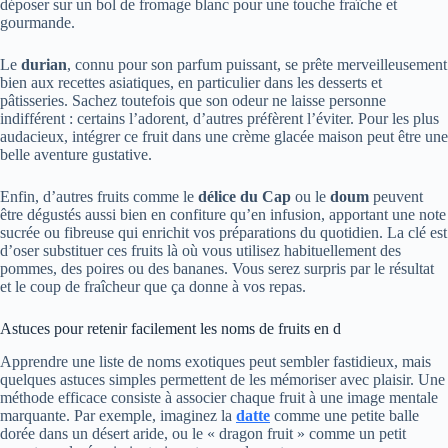
déposer sur un bol de fromage blanc pour une touche fraîche et
gourmande.
Le
durian
, connu pour son parfum puissant, se prête merveilleusement
bien aux recettes asiatiques, en particulier dans les desserts et
pâtisseries. Sachez toutefois que son odeur ne laisse personne
indifférent : certains l’adorent, d’autres préfèrent l’éviter. Pour les plus
audacieux, intégrer ce fruit dans une crème glacée maison peut être une
belle aventure gustative.
Enfin, d’autres fruits comme le
délice du Cap
ou le
doum
peuvent
être dégustés aussi bien en confiture qu’en infusion, apportant une note
sucrée ou fibreuse qui enrichit vos préparations du quotidien. La clé est
d’oser substituer ces fruits là où vous utilisez habituellement des
pommes, des poires ou des bananes. Vous serez surpris par le résultat
et le coup de fraîcheur que ça donne à vos repas.
Astuces pour retenir facilement les noms de fruits en d
Apprendre une liste de noms exotiques peut sembler fastidieux, mais
quelques astuces simples permettent de les mémoriser avec plaisir. Une
méthode efficace consiste à associer chaque fruit à une image mentale
marquante. Par exemple, imaginez la
datte
comme une petite balle
dorée dans un désert aride, ou le « dragon fruit » comme un petit