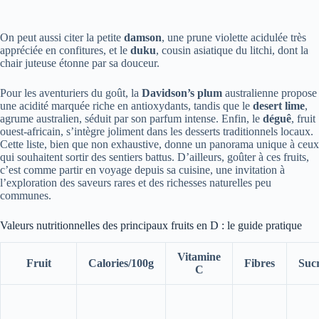
On peut aussi citer la petite
damson
, une prune violette acidulée très
appréciée en confitures, et le
duku
, cousin asiatique du litchi, dont la
chair juteuse étonne par sa douceur.
Pour les aventuriers du goût, la
Davidson’s plum
australienne propose
une acidité marquée riche en antioxydants, tandis que le
desert lime
,
agrume australien, séduit par son parfum intense. Enfin, le
déguê
, fruit
ouest-africain, s’intègre joliment dans les desserts traditionnels locaux.
Cette liste, bien que non exhaustive, donne un panorama unique à ceux
qui souhaitent sortir des sentiers battus. D’ailleurs, goûter à ces fruits,
c’est comme partir en voyage depuis sa cuisine, une invitation à
l’exploration des saveurs rares et des richesses naturelles peu
communes.
Valeurs nutritionnelles des principaux fruits en D : le guide pratique
Vitamine
Fruit
Calories/100g
Fibres
Suc
C