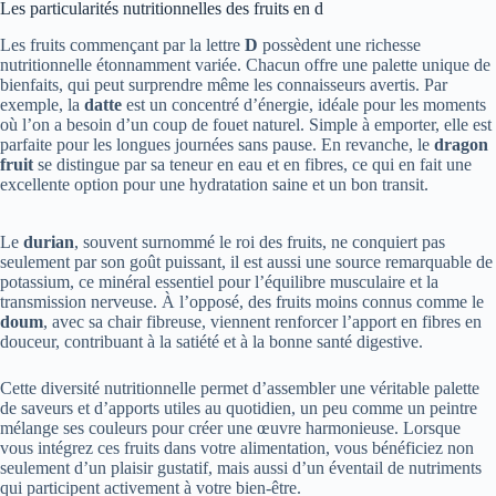
Les particularités nutritionnelles des fruits en d
Les fruits commençant par la lettre
D
possèdent une richesse
nutritionnelle étonnamment variée. Chacun offre une palette unique de
bienfaits, qui peut surprendre même les connaisseurs avertis. Par
exemple, la
datte
est un concentré d’énergie, idéale pour les moments
où l’on a besoin d’un coup de fouet naturel. Simple à emporter, elle est
parfaite pour les longues journées sans pause. En revanche, le
dragon
fruit
se distingue par sa teneur en eau et en fibres, ce qui en fait une
excellente option pour une hydratation saine et un bon transit.
Le
durian
, souvent surnommé le roi des fruits, ne conquiert pas
seulement par son goût puissant, il est aussi une source remarquable de
potassium, ce minéral essentiel pour l’équilibre musculaire et la
transmission nerveuse. À l’opposé, des fruits moins connus comme le
doum
, avec sa chair fibreuse, viennent renforcer l’apport en fibres en
douceur, contribuant à la satiété et à la bonne santé digestive.
Cette diversité nutritionnelle permet d’assembler une véritable palette
de saveurs et d’apports utiles au quotidien, un peu comme un peintre
mélange ses couleurs pour créer une œuvre harmonieuse. Lorsque
vous intégrez ces fruits dans votre alimentation, vous bénéficiez non
seulement d’un plaisir gustatif, mais aussi d’un éventail de nutriments
qui participent activement à votre bien-être.