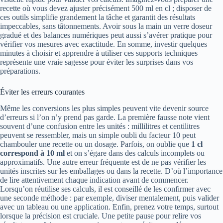
recette où vous devez ajuster précisément 500 ml en cl ; disposer de
ces outils simplifie grandement la tâche et garantit des résultats
impeccables, sans tâtonnements. Avoir sous la main un verre doseur
gradué et des balances numériques peut aussi s’avérer pratique pour
vérifier vos mesures avec exactitude. En somme, investir quelques
minutes à choisir et apprendre à utiliser ces supports techniques
représente une vraie sagesse pour éviter les surprises dans vos
préparations.
Éviter les erreurs courantes
Même les conversions les plus simples peuvent vite devenir source
d’erreurs si l’on n’y prend pas garde. La première fausse note vient
souvent d’une confusion entre les unités : millilitres et centilitres
peuvent se ressembler, mais un simple oubli du facteur 10 peut
chambouler une recette ou un dosage. Parfois, on oublie que
1 cl
correspond à 10 ml
et on s’égare dans des calculs incomplets ou
approximatifs. Une autre erreur fréquente est de ne pas vérifier les
unités inscrites sur les emballages ou dans la recette. D’où l’importance
de lire attentivement chaque indication avant de commencer.
Lorsqu’on réutilise ses calculs, il est conseillé de les confirmer avec
une seconde méthode : par exemple, diviser mentalement, puis valider
avec un tableau ou une application. Enfin, prenez votre temps, surtout
lorsque la précision est cruciale. Une petite pause pour relire vos