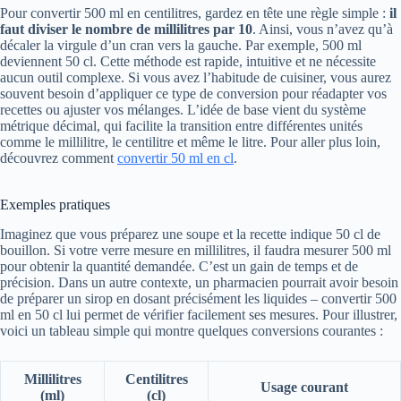
Pour convertir 500 ml en centilitres, gardez en tête une règle simple :
il
faut diviser le nombre de millilitres par 10
. Ainsi, vous n’avez qu’à
décaler la virgule d’un cran vers la gauche. Par exemple, 500 ml
deviennent 50 cl. Cette méthode est rapide, intuitive et ne nécessite
aucun outil complexe. Si vous avez l’habitude de cuisiner, vous aurez
souvent besoin d’appliquer ce type de conversion pour réadapter vos
recettes ou ajuster vos mélanges. L’idée de base vient du système
métrique décimal, qui facilite la transition entre différentes unités
comme le millilitre, le centilitre et même le litre. Pour aller plus loin,
découvrez comment
convertir 50 ml en cl
.
Exemples pratiques
Imaginez que vous préparez une soupe et la recette indique 50 cl de
bouillon. Si votre verre mesure en millilitres, il faudra mesurer 500 ml
pour obtenir la quantité demandée. C’est un gain de temps et de
précision. Dans un autre contexte, un pharmacien pourrait avoir besoin
de préparer un sirop en dosant précisément les liquides – convertir 500
ml en 50 cl lui permet de vérifier facilement ses mesures. Pour illustrer,
voici un tableau simple qui montre quelques conversions courantes :
Millilitres
Centilitres
Usage courant
(ml)
(cl)