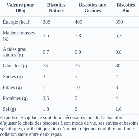
Valeurs pour
Biscottes
Biscottes aux
Biscottes
100g
Nature
Graines
Bio
Énergie (kcal)
385
400
390
Matières grasses
5,5
7,8
5,3
(g)
Acides gras
0,7
0,9
0,8
saturés (g)
Glucides (g)
78
75
80
Sucres (g)
3
5
2
Fibres (g)
7
10
8
Protéines (g)
3,5
5
4
Sel (g)
1,8
2
1,6
Expertise et vigilance sont donc nécessaires lors de l’achat afin
d’ajuster le choix des biscottes à son mode de vie, ses envies et besoins
spécifiques, qu’il soit question d’un petit déjeuner équilibré ou d’une
collation saine entre deux repas.