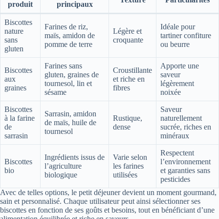
produit
principaux
Biscottes
Farines de riz,
Idéale pour
nature
Légère et
maïs, amidon de
tartiner confiture
sans
croquante
pomme de terre
ou beurre
gluten
Farines sans
Apporte une
Biscottes
Croustillante
gluten, graines de
saveur
aux
et riche en
tournesol, lin et
légèrement
graines
fibres
sésame
noixée
Biscottes
Saveur
Sarrasin, amidon
à la farine
Rustique,
naturellement
de maïs, huile de
de
dense
sucrée, riches en
tournesol
sarrasin
minéraux
Respectent
Ingrédients issus de
Varie selon
Biscottes
l’environnement
l’agriculture
les farines
bio
et garanties sans
biologique
utilisées
pesticides
Avec de telles options, le petit déjeuner devient un moment gourmand,
sain et personnalisé. Chaque utilisateur peut ainsi sélectionner ses
biscottes en fonction de ses goûts et besoins, tout en bénéficiant d’une
alimentation équilibrée et riche en saveurs.