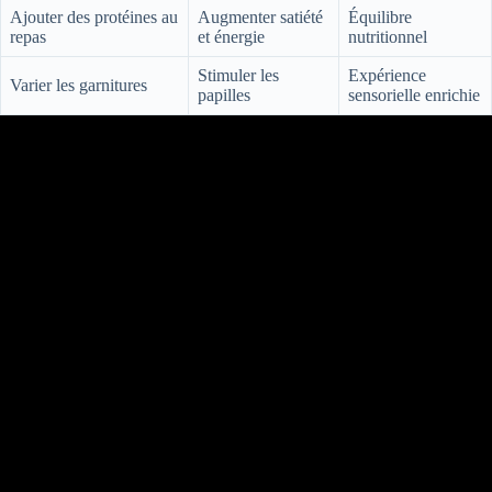
Ajouter des protéines au
Augmenter satiété
Équilibre
repas
et énergie
nutritionnel
Stimuler les
Expérience
Varier les garnitures
papilles
sensorielle enrichie