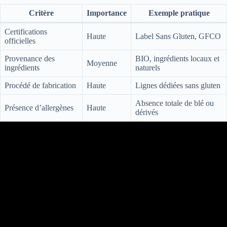
Critère
Importance
Exemple pratique
Certifications
Haute
Label Sans Gluten, GFCO
officielles
Provenance des
BIO, ingrédients locaux et
Moyenne
ingrédients
naturels
Procédé de fabrication
Haute
Lignes dédiées sans gluten
Absence totale de blé ou
Présence d’allergènes
Haute
dérivés