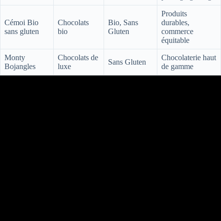
Produits
Cémoi Bio
Chocolats
Bio, Sans
durables,
sans gluten
bio
Gluten
commerce
équitable
Monty
Chocolats de
Chocolaterie haut
Sans Gluten
Bojangles
luxe
de gamme