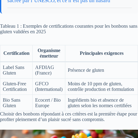
sacrée par l’UNESCO, et ce n’est pas un hasard
Tableau 1 : Exemples de certifications courantes pour les bonbons sans
gluten validées en 2025
Organisme
Certification
Principales exigences
émetteur
Label Sans
AFDIAG
Présence de gluten
Gluten
(France)
Gluten-Free
GFCO
Moins de 10 ppm de gluten,
Certification
(International)
contrôle production et formulation
Bio Sans
Ecocert / Bio
Ingrédients bio et absence de
Gluten
Europe
gluten selon les normes certifiées
Choisir des bonbons répondant à ces critères est la première étape pour
profiter pleinement d’un plaisir sucré sans compromis.