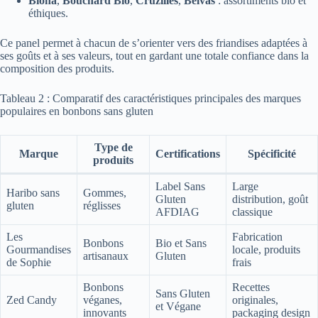
Biona
,
Bouchard Bio
,
Cruzilles
,
Belvas
: assortiments bio et
éthiques.
Ce panel permet à chacun de s’orienter vers des friandises adaptées à
ses goûts et à ses valeurs, tout en gardant une totale confiance dans la
composition des produits.
Tableau 2 : Comparatif des caractéristiques principales des marques
populaires en bonbons sans gluten
Type de
Marque
Certifications
Spécificité
produits
Label Sans
Large
Haribo sans
Gommes,
Gluten
distribution, goût
gluten
réglisses
AFDIAG
classique
Les
Fabrication
Bonbons
Bio et Sans
Gourmandises
locale, produits
artisanaux
Gluten
de Sophie
frais
Bonbons
Recettes
Sans Gluten
Zed Candy
véganes,
originales,
et Végane
innovants
packaging design