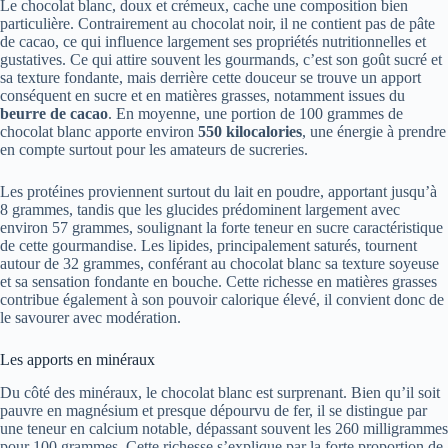
Le chocolat blanc, doux et crémeux, cache une composition bien
particulière. Contrairement au chocolat noir, il ne contient pas de pâte
de cacao, ce qui influence largement ses propriétés nutritionnelles et
gustatives. Ce qui attire souvent les gourmands, c’est son goût sucré et
sa texture fondante, mais derrière cette douceur se trouve un apport
conséquent en sucre et en matières grasses, notamment issues du
beurre de cacao
. En moyenne, une portion de 100 grammes de
chocolat blanc apporte environ
550 kilocalories
, une énergie à prendre
en compte surtout pour les amateurs de sucreries.
Les protéines proviennent surtout du lait en poudre, apportant jusqu’à
8 grammes, tandis que les glucides prédominent largement avec
environ 57 grammes, soulignant la forte teneur en sucre caractéristique
de cette gourmandise. Les lipides, principalement saturés, tournent
autour de 32 grammes, conférant au chocolat blanc sa texture soyeuse
et sa sensation fondante en bouche. Cette richesse en matières grasses
contribue également à son pouvoir calorique élevé, il convient donc de
le savourer avec modération.
Les apports en minéraux
Du côté des minéraux, le chocolat blanc est surprenant. Bien qu’il soit
pauvre en magnésium et presque dépourvu de fer, il se distingue par
une teneur en calcium notable, dépassant souvent les 260 milligrammes
pour 100 grammes. Cette richesse s’explique par la forte proportion de