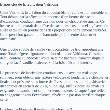
Étapes clés de la fabrication Valrhona
Chez Valrhona, la création du chocolat blanc Ivoire est un véritable art.
Tout débute par la sélection minutieuse d’un beurre de cacao
d’exception, condition sine qua non pour un chocolat de qualité. Ce
beurre naturel, extrait de la fève de cacao, est ensuite mélangé avec du
sucre et du lait en poudre dans des proportions parfaitement calibrées.
Cette précision garantit une harmonie parfaite entre douceur et
onctuosité.
Une touche subtile de vanille vient compléter ce trio, apportant une
note florale légère, signature du chocolat blanc Valrhona. Ce soin du
détail confère au chocolat Ivoire sa teinte nacrée si caractéristique et
son goût lacté vanillé chaleureux, à la fois délicat et intense.
Le processus de fabrication continue ensuite avec un malaxage
soigneux pour obtenir une texture veloutée et fondante. Le chocolat est
finalement présenté sous forme de fèves, pratiques pour la pâtisserie,
disponibles en sachets de 250g ou de 1kg, idéaux pour les amateurs
exigeants qui souhaitent sublimer leurs desserts. Chaque étape reflète
un engagement vers l’excellence, révélant la passion derrière chaque
carré.
Le chocolat blanc est-il vraiment du chocolat ?