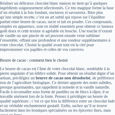
Réaliser un délicieux chocolat blanc maison ne tient qu’à quelques
ingrédients soigneusement sélectionnés. Ce trio magique forme la base
d’un résultat à la fois fondant, onctueux et savoureux. Bien plus
qu’une simple recette, c’est un art subtil qui repose sur l’équilibre
parfait entre beurre de cacao, sucre et lait en poudre. Ces composants,
simples en apparence, sont en réalité essentiels pour obtenir ce fameux
goût doux et cette texture si agréable en bouche. Une touche d’extrait
de vanille ou une pincée de sel peuvent ensuite venir sublimer
l’ensemble, offrant une profondeur et une rondeur supplémentaires à
votre chocolat. Choisir la qualité avant tout est la clef pour
impressionner vos papilles et celles de vos convives.
Beurre de cacao : comment bien le choisir
Le beurre de cacao est l’âme de votre chocolat blanc, semblable à la
pierre angulaire d’un édifice solide. Pour obtenir un résultat digne d’un
artisan, privilégiez un
beurre de cacao non désodorisé
, de préférence
issu de l’agriculture biologique. Ce dernier apporte des notes subtiles,
presque gourmandes, qui rappellent la noisette et la vanille naturelle.
Facile à reconnaître sous forme de pastilles ou de blocs à râper, il se
travaille aisément lors de la fonte. Pensez à privilégier un beurre de
qualité supérieure ; c’est ce qui fera la différence entre un chocolat fade
et un véritable enchantement gustatif. Enfin, sachez qu’il se trouve
facilement dans les boutiques spécialisées ou les épiceries fines, mais
aussi en ligne.