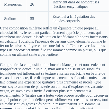
Intervient dans de nombreuses
Magnésium
26
réactions enzymatiques
Essentiel à la régulation des
Sodium
55
liquides corporels
Cette composition minérale reflète un équilibre unique propre au
chocolat blanc, le rendant particulièrement apprécié pour ceux qui
cherchent une douceur lactée tout en bénéficiant d’apports intéressants
en calcium. Toutefois, l’absence de certains oligo-éléments comme le
fer ou le cuivre souligne encore une fois sa différence avec les autres
types de chocolat et invite à le consommer comme un plaisir, plus que
comme un aliment santé à part entière.
Comprendre la composition du chocolat blanc permet non seulement
d’apprécier sa douceur unique, mais aussi d’en saisir les subtilités
techniques qui influencent sa texture et sa saveur. Riche en beurre de
cacao, lait et sucre, il se distingue nettement des chocolats noirs ou au
lait, offrant une expérience gustative plus crémeuse et sucrée. Que
vous soyez amateur de pâtisserie ou curieux d’explorer ses variantes
vegan, ce savoir vous invite à cuisiner plus sereinement et à
expérimenter. N’hésitez pas à tester votre propre recette pour découvrir
à quel point ce produit délicat peut sublimer vos créations sucrées, tout
en maîtrisant les gestes clés pour un résultat parfait. En somme, la
composition chocolat blanc
est la clé d’un plaisir maîtrisé et