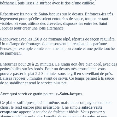
béchamel, puis lissez la surface avec le dos d’une cuillère.
Répartissez les noix de Saint-Jacques sur le dessus. Enfoncez-les très
légèrement pour qu’elles soient entourées de sauce, tout en restant
visibles. Si vous utilisez des crevettes, disposez-les entre les Saint-
Jacques pour créer une jolie alternance.
Recouvrez avec les 150 g de fromage râpé, répartis de façon régulière.
Un mélange de fromages donne souvent un résultat plus parfumé.
Pensez par exemple comté et emmental, ou comté et une petite touche
de parmesan.
Enfournez pour 20 à 25 minutes. Le gratin doit être bien doré, avec des
petites bulles sur les bords. Pour un dessus très croustillant, vous
pouvez passer le plat 2 à 3 minutes sous le gril en surveillant de près.
Laissez reposer 5 minutes avant de servir. Ce temps permet à la sauce
de se stabiliser et rend le service plus net.
Avec quoi servir ce gratin poireaux–Saint-Jacques
Ce plat se suffit presque à lui-même, mais un accompagnement bien
choisi le rend encore plus irrésistible. Une simple
salade verte
croquante
apporte la touche de fraîcheur idéale. Vous pouvez y
ajouter quelques noix, des lamelles de pomme ou de poire, et une