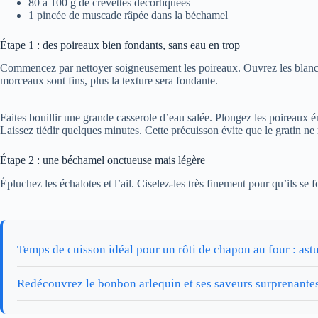
80 à 100 g de crevettes décortiquées
1 pincée de muscade râpée dans la béchamel
Étape 1 : des poireaux bien fondants, sans eau en trop
Commencez par nettoyer soigneusement les poireaux. Ouvrez les blancs dan
morceaux sont fins, plus la texture sera fondante.
Faites bouillir une grande casserole d’eau salée. Plongez les poireaux é
Laissez tiédir quelques minutes. Cette précuisson évite que le gratin ne 
Étape 2 : une béchamel onctueuse mais légère
Épluchez les échalotes et l’ail. Ciselez-les très finement pour qu’ils se
Temps de cuisson idéal pour un rôti de chapon au four : astu
Redécouvrez le bonbon arlequin et ses saveurs surprenante