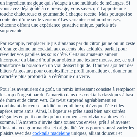
un ingrédient magique qui s’adapte à une multitude de mélanges. Si
vous avez déjà goûté à ce breuvage, vous savez qu’il apporte une
touche chaleureuse et gourmande à chaque recette. Mais pourquoi se
contenter d’une seule version ? Les variantes sont nombreuses,
chacune offrant une expérience gustative unique, parfois très
surprenante.
Par exemple, remplacer le jus d’ananas par du citron jaune ou un zeste
d’orange donne un cocktail aux accents plus acidulés, parfait pour
réveiller vos papilles les soirs d’été. Certains amateurs aiment
incorporer du blanc d’œuf pour obtenir une texture mousseuse, ce qui
transforme la boisson en un vrai dessert liquide. D’autres ajoutent des
bitters Angostura pour complexifier le profil aromatique et donner un
caractère plus profond à la cérémonie du verre.
Pour les aventuriers du goût, un remix intéressant consiste à remplacer
le sirop d’orgeat par de l’amaretto dans des cocktails classiques à base
de rhum et de citron vert. Ce twist surprend agréablement en
combinant douceur et acidité, un équilibre qui évoque l’été et les
apéros entre amis. Ainsi, la liqueur se prête aussi bien aux soirées
élégantes en petit comité qu’aux moments conviviaux animés. En
somme, l’Amaretto s’invite dans toutes vos envies, prêt à réinventer
l’instant avec gourmandise et originalité. Vous pourrez aussi varier les
plaisirs avec des
cocktails madeleine
uniques, alliant douceur et