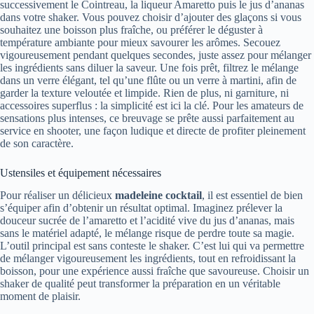
successivement le Cointreau, la liqueur Amaretto puis le jus d’ananas
dans votre shaker. Vous pouvez choisir d’ajouter des glaçons si vous
souhaitez une boisson plus fraîche, ou préférer le déguster à
température ambiante pour mieux savourer les arômes. Secouez
vigoureusement pendant quelques secondes, juste assez pour mélanger
les ingrédients sans diluer la saveur. Une fois prêt, filtrez le mélange
dans un verre élégant, tel qu’une flûte ou un verre à martini, afin de
garder la texture veloutée et limpide. Rien de plus, ni garniture, ni
accessoires superflus : la simplicité est ici la clé. Pour les amateurs de
sensations plus intenses, ce breuvage se prête aussi parfaitement au
service en shooter, une façon ludique et directe de profiter pleinement
de son caractère.
Ustensiles et équipement nécessaires
Pour réaliser un délicieux
madeleine cocktail
, il est essentiel de bien
s’équiper afin d’obtenir un résultat optimal. Imaginez prélever la
douceur sucrée de l’amaretto et l’acidité vive du jus d’ananas, mais
sans le matériel adapté, le mélange risque de perdre toute sa magie.
L’outil principal est sans conteste le shaker. C’est lui qui va permettre
de mélanger vigoureusement les ingrédients, tout en refroidissant la
boisson, pour une expérience aussi fraîche que savoureuse. Choisir un
shaker de qualité peut transformer la préparation en un véritable
moment de plaisir.