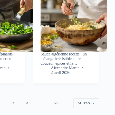
épinards
Sauce algérienne recette : un
ormer en
mélange irrésistible entre
…
douceur, épices et la…
rtin
Alexandre Martin
2 avril 2026
6
7
8
…
53
SUIVANT