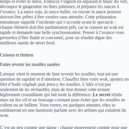
temps et éviter le stress. Émincez l’oignon en séparant le blanc du vert,
découpez le gingembre en fines juliennes, et préparez les sauces à
l’avance. La sauce soja, la sauce huître, ou encore la sauce poisson
doivent être prêtes à être versées sans attendre. Cette préparation
minutieuse rappelle l’orchestre qui s’accorde avant le spectacle :
chaque élément doit être parfaitement prêt, car la cuisson au wok est
rapide et demande une belle synchronisation. Penser à l’avance vous
permettra d’être fluide et concentré, pour un résultat digne des
meilleurs stands de street food.
Cuisson et finition
Faites revenir les nouilles sautées
Lorsque vient le moment de faire revenir les nouilles, tout est une
question de rapidité et d’attention. Chauffez bien votre wok, ajoutez un
filet d’huile végétale puis jetez-y les nouilles. L’idée n’est pas
seulement de les réchauffer, mais de leur donner cette texture
légèrement croustillante qui fait toute la différence.
Le secret
réside
dans un feu vif et un brassage constant pour éviter que les nouilles ne
collent ou ne brûlent. Vous verrez, en quelques minutes, elles se
sublimeront en une harmonie parfaite avec les arômes qui exhalent du
wok.
C’est un peu comme une danse : chaque mouvement compte pour que