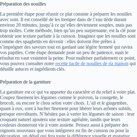
Préparation des nouilles
La première étape pour réussir ce plat consiste à préparer les nouilles
avec soin. Il est conseillé de les tremper dans de l’eau tiède durant
environ 20 minutes, jusqu’à ce qu’elles deviennent souples, mais pas
trop molles. Cette méthode, bien qu’un peu surprenante, est la clé pour
obtenir une texture parfaite à la cuisson. Imaginez que les nouilles sont
comme des spaghettis en devenir : elles doivent être prêtes à
s’imprégner des saveurs tout en gardant une légère fermeté qui ravira
vos papilles. Cette étape demande juste un peu de patience, mais le
résultat en vaut vraiment la peine. Pour maîtriser parfaitement ce point,
vous pouvez consulter notre
recette facile de nouilles de riz maison
qui
détaille astuces et ingrédients clés.
Préparation de la garniture
La garniture est ce qui va apporter du caractère et du relief à votre plat.
Coupez finement les légumes comme le poivron, la courgette, le
brocoli, ou encore le chou selon votre choix. L’ail et le gingembre,
quant à eux, sont à hacher finement pour libérer leurs arômes subtils,
presque envoûtants. N’hésitez pas à varier les légumes de saison : leur
croquant naturel ajoutera une texture agréable, tandis que leurs
couleurs donneront vie à votre assiette. Pensez aussi à préparer des
oignons nouveaux que vous intégrerez en fin de cuisson ou pour la
décoration, un détail qui fera toute la différence visuelle et gustative.