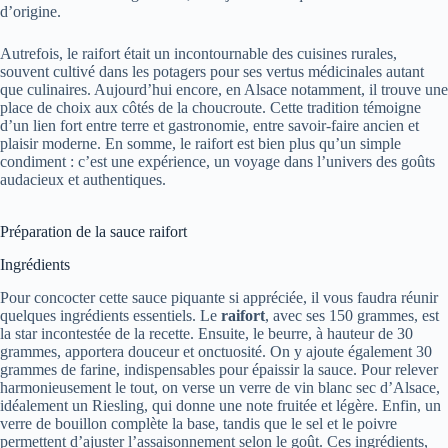
d’origine.
Autrefois, le raifort était un incontournable des cuisines rurales,
souvent cultivé dans les potagers pour ses vertus médicinales autant
que culinaires. Aujourd’hui encore, en Alsace notamment, il trouve une
place de choix aux côtés de la choucroute. Cette tradition témoigne
d’un lien fort entre terre et gastronomie, entre savoir-faire ancien et
plaisir moderne. En somme, le raifort est bien plus qu’un simple
condiment : c’est une expérience, un voyage dans l’univers des goûts
audacieux et authentiques.
Préparation de la sauce raifort
Ingrédients
Pour concocter cette sauce piquante si appréciée, il vous faudra réunir
quelques ingrédients essentiels. Le
raifort
, avec ses 150 grammes, est
la star incontestée de la recette. Ensuite, le beurre, à hauteur de 30
grammes, apportera douceur et onctuosité. On y ajoute également 30
grammes de farine, indispensables pour épaissir la sauce. Pour relever
harmonieusement le tout, on verse un verre de vin blanc sec d’Alsace,
idéalement un Riesling, qui donne une note fruitée et légère. Enfin, un
verre de bouillon complète la base, tandis que le sel et le poivre
permettent d’ajuster l’assaisonnement selon le goût. Ces ingrédients,