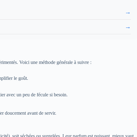
→
→
érimentés. Voici une méthode générale à suivre :
plifier le goût.
er avec un peu de fécule si besoin.
ffer doucement avant de servir.
icité), soit séchées ou surgelées. Leur parfum est puissant, mieux vaut