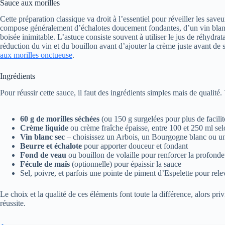
Sauce aux morilles
Cette préparation classique va droit à l’essentiel pour réveiller les sav
compose généralement d’échalotes doucement fondantes, d’un vin blanc 
boisée inimitable. L’astuce consiste souvent à utiliser le jus de réhydra
réduction du vin et du bouillon avant d’ajouter la crème juste avant de s
aux morilles onctueuse
.
Ingrédients
Pour réussir cette sauce, il faut des ingrédients simples mais de qualité
60 g de morilles séchées
(ou 150 g surgelées pour plus de facilit
Crème liquide
ou crème fraîche épaisse, entre 100 et 250 ml selo
Vin blanc sec
– choisissez un Arbois, un Bourgogne blanc ou un
Beurre et échalote
pour apporter douceur et fondant
Fond de veau
ou bouillon de volaille pour renforcer la profond
Fécule de maïs
(optionnelle) pour épaissir la sauce
Sel, poivre, et parfois une pointe de piment d’Espelette pour rele
Le choix et la qualité de ces éléments font toute la différence, alors privi
réussite.