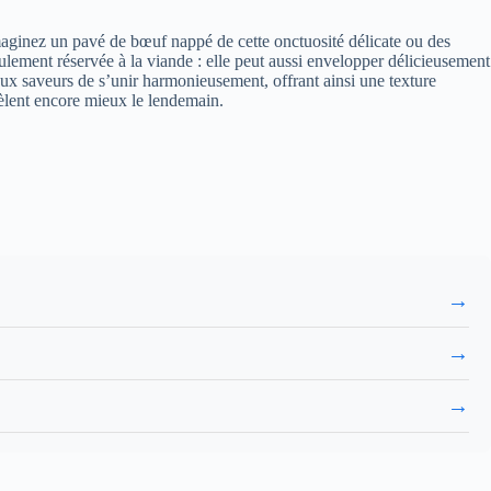
Imaginez un pavé de bœuf nappé de cette onctuosité délicate ou des
eulement réservée à la viande : elle peut aussi envelopper délicieusement
ux saveurs de s’unir harmonieusement, offrant ainsi une texture
vèlent encore mieux le lendemain.
→
→
→