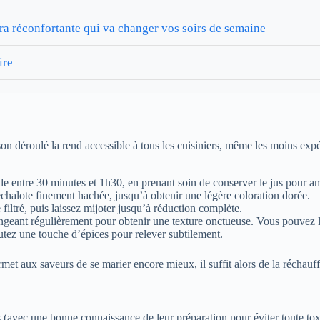
tra réconfortante qui va changer vos soirs de semaine
ire
son déroulé la rend accessible à tous les cuisiniers, même les moins exp
ède entre 30 minutes et 1h30, en prenant soin de conserver le jus pour am
halote finement hachée, jusqu’à obtenir une légère coloration dorée.
iltré, puis laissez mijoter jusqu’à réduction complète.
ngeant régulièrement pour obtenir une texture onctueuse. Vous pouvez li
utez une touche d’épices pour relever subtilement.
permet aux saveurs de se marier encore mieux, il suffit alors de la réchau
es (avec une bonne connaissance de leur préparation pour éviter toute tox