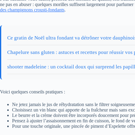
ne pas en abuser : quelques morilles suffisent largement pour parfumer
des champignons crousti-fondants
.
Ce gratin de Noël ultra fondant va détrôner votre dauphinois
Chapelure sans gluten : astuces et recettes pour réussir vos p
shooter madeleine : un cocktail doux qui surprend les papil
Voici quelques conseils pratiques :
Ne jetez jamais le jus de réhydratation sans le filtrer soigneusem
Choisissez un vin blanc qui apporte de la fraîcheur mais sans excè
Le beurre et la crème doivent être incorporés doucement pour pré
Pensez à ajuster l’assaisonnement en fin de cuisson, le fond de v
Pour une touche originale, une pincée de piment d’Espelette offre 