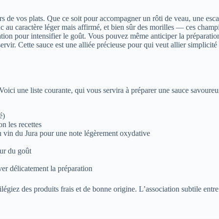
eurs de vos plats. Que ce soit pour accompagner un rôti de veau, une esca
au caractère léger mais affirmé, et bien sûr des morilles — ces champi
tation pour intensifier le goût. Vous pouvez même anticiper la préparation
ervir. Cette sauce est une alliée précieuse pour qui veut allier simplici
. Voici une liste courante, qui vous servira à préparer une sauce savoure
é)
n les recettes
 vin du Jura pour une note légèrement oxydative
eur du goût
ver délicatement la préparation
légiez des produits frais et de bonne origine. L’association subtile entre l