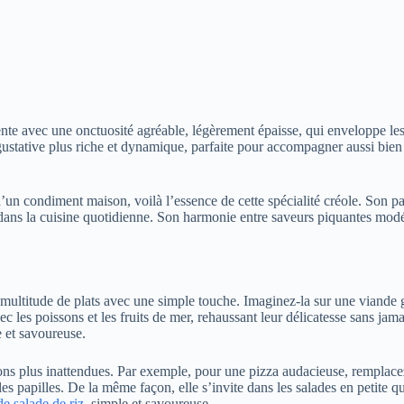
sente avec une onctuosité agréable, légèrement épaisse, qui enveloppe les
tative plus riche et dynamique, parfaite pour accompagner aussi bien un
 d’un condiment maison, voilà l’essence de cette spécialité créole. Son 
l dans la cuisine quotidienne. Son harmonie entre saveurs piquantes modé
multitude de plats avec une simple touche. Imaginez-la sur une viande gr
c les poissons et les fruits de mer, rehaussant leur délicatesse sans jama
 et savoureuse.
ations plus inattendues. Par exemple, pour une pizza audacieuse, rempla
es papilles. De la même façon, elle s’invite dans les salades en petite q
de salade de riz
, simple et savoureuse.