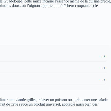
la Guadeloupe, cette sauce incarne l’essence même de la cuisine créole,
 piments doux, où l’oignon apporte une fraîcheur croquante et le
→
→
→
ublimer une viande grillée, relever un poisson ou agrémenter une salade
 fait de cette sauce un produit universel, apprécié aussi bien des