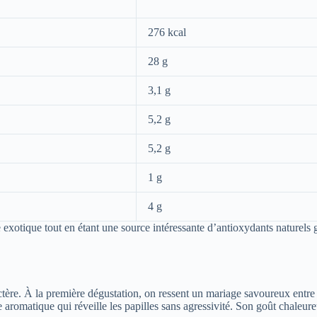
276 kcal
28 g
3,1 g
5,2 g
5,2 g
1 g
4 g
otique tout en étant une source intéressante d’antioxydants naturels 
actère. À la première dégustation, on ressent un mariage savoureux entre
 aromatique qui réveille les papilles sans agressivité. Son goût chaleur