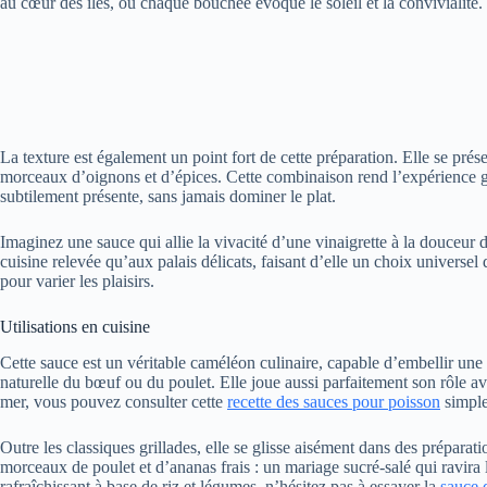
au cœur des îles, où chaque bouchée évoque le soleil et la convivialité.
La texture est également un point fort de cette préparation. Elle se pré
morceaux d’oignons et d’épices. Cette combinaison rend l’expérience gus
subtilement présente, sans jamais dominer le plat.
Imaginez une sauce qui allie la vivacité d’une vinaigrette à la douceur
cuisine relevée qu’aux palais délicats, faisant d’elle un choix universe
pour varier les plaisirs.
Utilisations en cuisine
Cette sauce est un véritable caméléon culinaire, capable d’embellir une 
naturelle du bœuf ou du poulet. Elle joue aussi parfaitement son rôle ave
mer, vous pouvez consulter cette
recette des sauces pour poisson
simple
Outre les classiques grillades, elle se glisse aisément dans des prépar
morceaux de poulet et d’ananas frais : un mariage sucré-salé qui ravira l
rafraîchissant à base de riz et légumes, n’hésitez pas à essayer la
sauce 