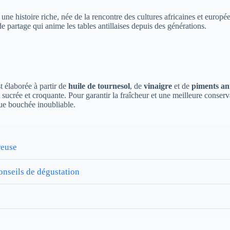
 une histoire riche, née de la rencontre des cultures africaines et europé
de partage qui anime les tables antillaises depuis des générations.
t élaborée à partir de
huile de tournesol
, de
vinaigre
et de
piments ant
 sucrée et croquante. Pour garantir la fraîcheur et une meilleure conser
que bouchée inoubliable.
reuse
 conseils de dégustation