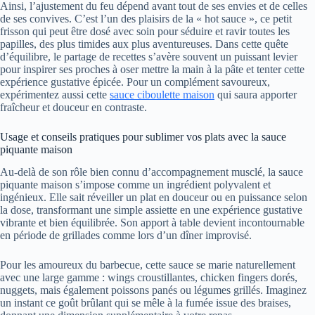
Ainsi, l’ajustement du feu dépend avant tout de ses envies et de celles
de ses convives. C’est l’un des plaisirs de la « hot sauce », ce petit
frisson qui peut être dosé avec soin pour séduire et ravir toutes les
papilles, des plus timides aux plus aventureuses. Dans cette quête
d’équilibre, le partage de recettes s’avère souvent un puissant levier
pour inspirer ses proches à oser mettre la main à la pâte et tenter cette
expérience gustative épicée. Pour un complément savoureux,
expérimentez aussi cette
sauce ciboulette maison
qui saura apporter
fraîcheur et douceur en contraste.
Usage et conseils pratiques pour sublimer vos plats avec la sauce
piquante maison
Au-delà de son rôle bien connu d’accompagnement musclé, la sauce
piquante maison s’impose comme un ingrédient polyvalent et
ingénieux. Elle sait réveiller un plat en douceur ou en puissance selon
la dose, transformant une simple assiette en une expérience gustative
vibrante et bien équilibrée. Son apport à table devient incontournable
en période de grillades comme lors d’un dîner improvisé.
Pour les amoureux du barbecue, cette sauce se marie naturellement
avec une large gamme : wings croustillantes, chicken fingers dorés,
nuggets, mais également poissons panés ou légumes grillés. Imaginez
un instant ce goût brûlant qui se mêle à la fumée issue des braises,