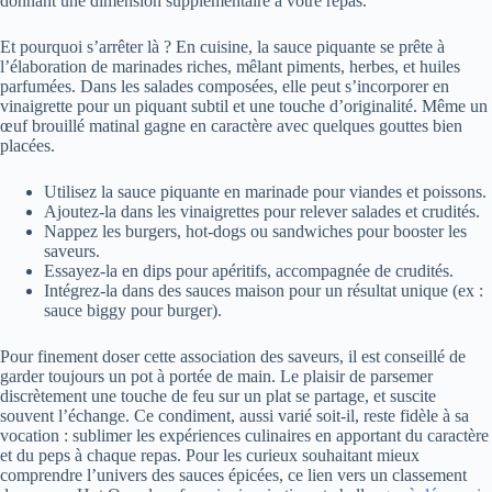
donnant une dimension supplémentaire à votre repas.
Et pourquoi s’arrêter là ? En cuisine, la sauce piquante se prête à
l’élaboration de marinades riches, mêlant piments, herbes, et huiles
parfumées. Dans les salades composées, elle peut s’incorporer en
vinaigrette pour un piquant subtil et une touche d’originalité. Même un
œuf brouillé matinal gagne en caractère avec quelques gouttes bien
placées.
Utilisez la sauce piquante en marinade pour viandes et poissons.
Ajoutez-la dans les vinaigrettes pour relever salades et crudités.
Nappez les burgers, hot-dogs ou sandwiches pour booster les
saveurs.
Essayez-la en dips pour apéritifs, accompagnée de crudités.
Intégrez-la dans des sauces maison pour un résultat unique (ex :
sauce biggy pour burger).
Pour finement doser cette association des saveurs, il est conseillé de
garder toujours un pot à portée de main. Le plaisir de parsemer
discrètement une touche de feu sur un plat se partage, et suscite
souvent l’échange. Ce condiment, aussi varié soit-il, reste fidèle à sa
vocation : sublimer les expériences culinaires en apportant du caractère
et du peps à chaque repas. Pour les curieux souhaitant mieux
comprendre l’univers des sauces épicées, ce lien vers un classement