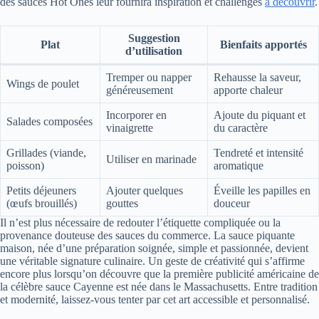
des sauces Hot Ones leur fournira inspiration et challenges
à découvrir
.
Suggestion
Plat
Bienfaits apportés
d’utilisation
Tremper ou napper
Rehausse la saveur,
Wings de poulet
généreusement
apporte chaleur
Incorporer en
Ajoute du piquant et
Salades composées
vinaigrette
du caractère
Grillades (viande,
Tendreté et intensité
Utiliser en marinade
poisson)
aromatique
Petits déjeuners
Ajouter quelques
Éveille les papilles en
(œufs brouillés)
gouttes
douceur
Il n’est plus nécessaire de redouter l’étiquette compliquée ou la
provenance douteuse des sauces du commerce. La sauce piquante
maison, née d’une préparation soignée, simple et passionnée, devient
une véritable signature culinaire. Un geste de créativité qui s’affirme
encore plus lorsqu’on découvre que la première publicité américaine de
la célèbre sauce Cayenne est née dans le Massachusetts. Entre tradition
et modernité, laissez-vous tenter par cet art accessible et personnalisé.