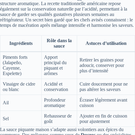
structure aromatique. La recette traditionnelle américaine repose
également sur la conservation naturelle par l’acidité, permettant à la
sauce de garder ses qualités gustatives plusieurs semaines au
réfrigérateur. Un secret bien gardé que les chefs avisés connaissent : le
temps de macération après mélange intensifie et harmonise les saveurs.
Rôle dans la
Ingrédients
Astuces d’utilisation
sauce
Piments forts
Apport
Retirer les graines pour
(Jalapeño,
principal du
adoucir, conserver pour
Cayenne,
piquant et
plus d’intensité
Espelette)
arômes
Vinaigre de cidre
Acidité et
Cuire doucement pour ne
ou blanc
conservation
pas altérer les saveurs
Profondeur
Écraser légèrement avant
Ail
aromatique
cuisson
Rehausseur de
Ajouter en fin de cuisson
Sel
goût
pour ajustement
La sauce piquante maison s’adapte aussi volontiers aux épices du
commerce. Des mélanges comme ceux de
Ducros
ou des spécialistes