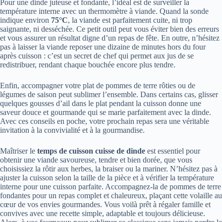
Pour une dinde juteuse et fondante, l’idéal est de surveiller la
température interne avec un thermomètre à viande. Quand la sonde
indique environ
75°C
, la viande est parfaitement cuite, ni trop
saignante, ni desséchée. Ce petit outil peut vous éviter bien des erreurs
et vous assurer un résultat digne d’un repas de fête. En outre, n’hésitez
pas à laisser la viande reposer une dizaine de minutes hors du four
après cuisson : c’est un secret de chef qui permet aux jus de se
redistribuer, rendant chaque bouchée encore plus tendre.
Enfin, accompagner votre plat de pommes de terre rôties ou de
légumes de saison peut sublimer l’ensemble. Dans certains cas, glisser
quelques gousses d’ail dans le plat pendant la cuisson donne une
saveur douce et gourmande qui se marie parfaitement avec la dinde.
Avec ces conseils en poche, votre prochain repas sera une véritable
invitation à la convivialité et à la gourmandise.
Maîtriser le
temps de cuisson cuisse de dinde
est essentiel pour
obtenir une viande savoureuse, tendre et bien dorée, que vous
choisissiez la rôtir aux herbes, la braiser ou la mariner. N’hésitez pas à
ajuster la cuisson selon la taille de la pièce et à vérifier la température
interne pour une cuisson parfaite. Accompagnez-la de pommes de terre
fondantes pour un repas complet et chaleureux, plaçant cette volaille au
cœur de vos envies gourmandes. Vous voilà prêt à régaler famille et
convives avec une recette simple, adaptable et toujours délicieuse.