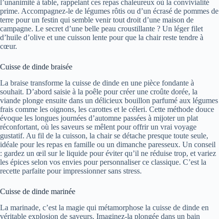
l’unanimité à table, rappelant ces repas chaleureux où la convivialité
prime. Accompagnez-le de légumes rôtis ou d’un écrasé de pommes de
terre pour un festin qui semble venir tout droit d’une maison de
campagne. Le secret d’une belle peau croustillante ? Un léger filet
d’huile d’olive et une cuisson lente pour que la chair reste tendre à
cœur.
Cuisse de dinde braisée
La braise transforme la cuisse de dinde en une pièce fondante à
souhait. D’abord saisie à la poêle pour créer une croûte dorée, la
viande plonge ensuite dans un délicieux bouillon parfumé aux légumes
frais comme les oignons, les carottes et le céleri. Cette méthode douce
évoque les longues journées d’automne passées à mijoter un plat
réconfortant, où les saveurs se mêlent pour offrir un vrai voyage
gustatif. Au fil de la cuisson, la chair se détache presque toute seule,
idéale pour les repas en famille ou un dimanche paresseux. Un conseil
: gardez un œil sur le liquide pour éviter qu’il ne réduise trop, et variez
les épices selon vos envies pour personnaliser ce classique. C’est la
recette parfaite pour impressionner sans stress.
Cuisse de dinde marinée
La marinade, c’est la magie qui métamorphose la cuisse de dinde en
véritable explosion de saveurs. Imaginez-la plongée dans un bain