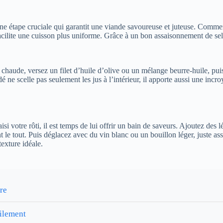
une étape cruciale qui garantit une viande savoureuse et juteuse. Commen
acilite une cuisson plus uniforme. Grâce à un bon assaisonnement de sel 
chaude, versez un filet d’huile d’olive ou un mélange beurre-huile, puis
dé ne scelle pas seulement les jus à l’intérieur, il apporte aussi une i
isi votre rôti, il est temps de lui offrir un bain de saveurs. Ajoutez d
t le tout. Puis déglacez avec du vin blanc ou un bouillon léger, juste 
exture idéale.
re
cilement