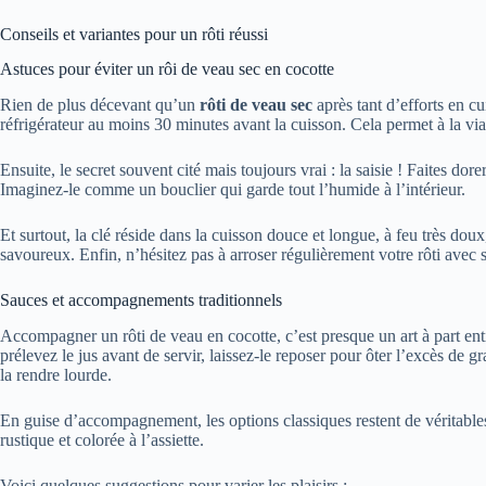
Conseils et variantes pour un rôti réussi
Astuces pour éviter un rôi de veau sec en cocotte
Rien de plus décevant qu’un
rôti de veau sec
après tant d’efforts en c
réfrigérateur au moins 30 minutes avant la cuisson. Cela permet à la vi
Ensuite, le secret souvent cité mais toujours vrai : la saisie ! Faites do
Imaginez-le comme un bouclier qui garde tout l’humide à l’intérieur.
Et surtout, la clé réside dans la cuisson douce et longue, à feu très 
savoureux. Enfin, n’hésitez pas à arroser régulièrement votre rôti avec 
Sauces et accompagnements traditionnels
Accompagner un rôti de veau en cocotte, c’est presque un art à part enti
prélevez le jus avant de servir, laissez-le reposer pour ôter l’excès de g
la rendre lourde.
En guise d’accompagnement, les options classiques restent de véritables
rustique et colorée à l’assiette.
Voici quelques suggestions pour varier les plaisirs :