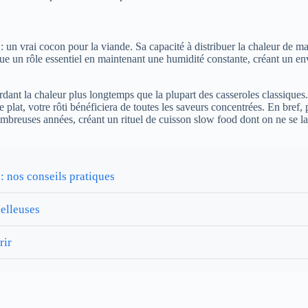
te : un vrai cocon pour la viande. Sa capacité à distribuer la chaleur de
ue un rôle essentiel en maintenant une humidité constante, créant un env
 gardant la chaleur plus longtemps que la plupart des casseroles classiqu
lat, votre rôti bénéficiera de toutes les saveurs concentrées. En bref, p
ombreuses années, créant un rituel de cuisson slow food dont on ne se la
: nos conseils pratiques
elleuses
rir