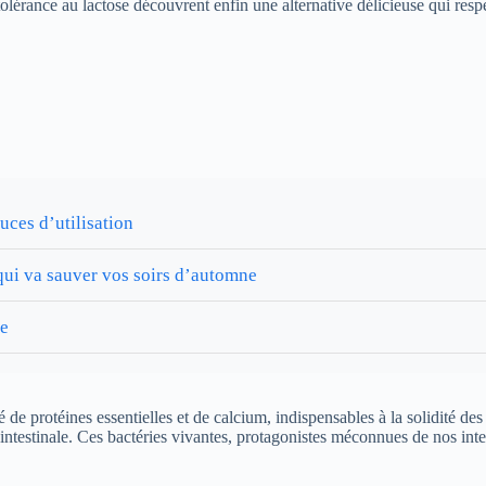
intolérance au lactose découvrent enfin une alternative délicieuse qui re
tuces d’utilisation
 qui va sauver vos soirs d’automne
ée
 de protéines essentielles et de calcium, indispensables à la solidité de
 intestinale. Ces bactéries vivantes, protagonistes méconnues de nos intes