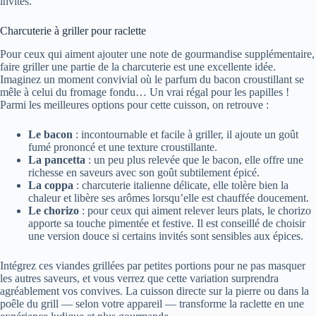
invités.
Charcuterie à griller pour raclette
Pour ceux qui aiment ajouter une note de gourmandise supplémentaire,
faire griller une partie de la charcuterie est une excellente idée.
Imaginez un moment convivial où le parfum du bacon croustillant se
mêle à celui du fromage fondu… Un vrai régal pour les papilles !
Parmi les meilleures options pour cette cuisson, on retrouve :
Le bacon
: incontournable et facile à griller, il ajoute un goût
fumé prononcé et une texture croustillante.
La pancetta
: un peu plus relevée que le bacon, elle offre une
richesse en saveurs avec son goût subtilement épicé.
La coppa
: charcuterie italienne délicate, elle tolère bien la
chaleur et libère ses arômes lorsqu’elle est chauffée doucement.
Le chorizo
: pour ceux qui aiment relever leurs plats, le chorizo
apporte sa touche pimentée et festive. Il est conseillé de choisir
une version douce si certains invités sont sensibles aux épices.
Intégrez ces viandes grillées par petites portions pour ne pas masquer
les autres saveurs, et vous verrez que cette variation surprendra
agréablement vos convives. La cuisson directe sur la pierre ou dans la
poêle du grill — selon votre appareil — transforme la raclette en une