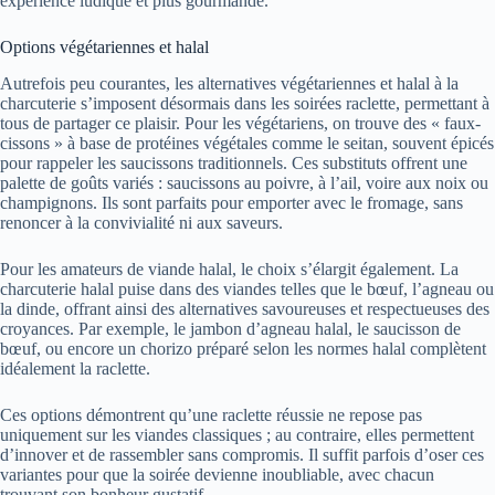
expérience ludique et plus gourmande.
Options végétariennes et halal
Autrefois peu courantes, les alternatives végétariennes et halal à la
charcuterie s’imposent désormais dans les soirées raclette, permettant à
tous de partager ce plaisir. Pour les végétariens, on trouve des « faux-
cissons » à base de protéines végétales comme le seitan, souvent épicés
pour rappeler les saucissons traditionnels. Ces substituts offrent une
palette de goûts variés : saucissons au poivre, à l’ail, voire aux noix ou
champignons. Ils sont parfaits pour emporter avec le fromage, sans
renoncer à la convivialité ni aux saveurs.
Pour les amateurs de viande halal, le choix s’élargit également. La
charcuterie halal puise dans des viandes telles que le bœuf, l’agneau ou
la dinde, offrant ainsi des alternatives savoureuses et respectueuses des
croyances. Par exemple, le jambon d’agneau halal, le saucisson de
bœuf, ou encore un chorizo préparé selon les normes halal complètent
idéalement la raclette.
Ces options démontrent qu’une raclette réussie ne repose pas
uniquement sur les viandes classiques ; au contraire, elles permettent
d’innover et de rassembler sans compromis. Il suffit parfois d’oser ces
variantes pour que la soirée devienne inoubliable, avec chacun
trouvant son bonheur gustatif.