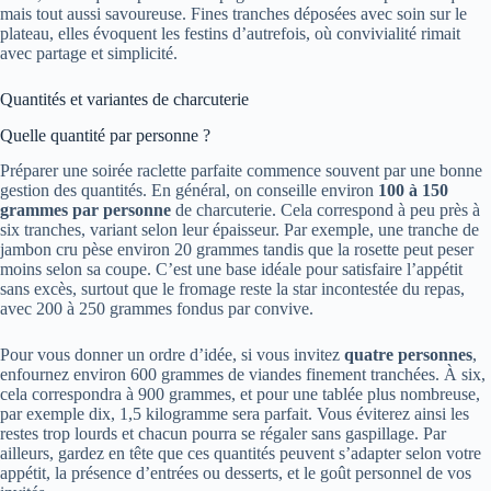
mais tout aussi savoureuse. Fines tranches déposées avec soin sur le
plateau, elles évoquent les festins d’autrefois, où convivialité rimait
avec partage et simplicité.
Quantités et variantes de charcuterie
Quelle quantité par personne ?
Préparer une soirée raclette parfaite commence souvent par une bonne
gestion des quantités. En général, on conseille environ
100 à 150
grammes par personne
de charcuterie. Cela correspond à peu près à
six tranches, variant selon leur épaisseur. Par exemple, une tranche de
jambon cru pèse environ 20 grammes tandis que la rosette peut peser
moins selon sa coupe. C’est une base idéale pour satisfaire l’appétit
sans excès, surtout que le fromage reste la star incontestée du repas,
avec 200 à 250 grammes fondus par convive.
Pour vous donner un ordre d’idée, si vous invitez
quatre personnes
,
enfournez environ 600 grammes de viandes finement tranchées. À six,
cela correspondra à 900 grammes, et pour une tablée plus nombreuse,
par exemple dix, 1,5 kilogramme sera parfait. Vous éviterez ainsi les
restes trop lourds et chacun pourra se régaler sans gaspillage. Par
ailleurs, gardez en tête que ces quantités peuvent s’adapter selon votre
appétit, la présence d’entrées ou desserts, et le goût personnel de vos