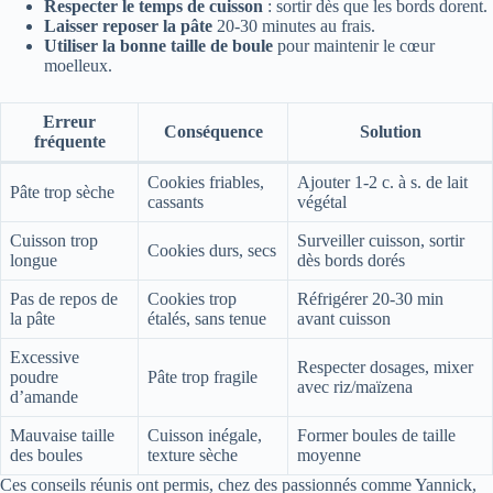
Respecter le temps de cuisson
: sortir dès que les bords dorent.
Laisser reposer la pâte
20-30 minutes au frais.
Utiliser la bonne taille de boule
pour maintenir le cœur
moelleux.
Erreur
Conséquence
Solution
fréquente
Cookies friables,
Ajouter 1-2 c. à s. de lait
Pâte trop sèche
cassants
végétal
Cuisson trop
Surveiller cuisson, sortir
Cookies durs, secs
longue
dès bords dorés
Pas de repos de
Cookies trop
Réfrigérer 20-30 min
la pâte
étalés, sans tenue
avant cuisson
Excessive
Respecter dosages, mixer
poudre
Pâte trop fragile
avec riz/maïzena
d’amande
Mauvaise taille
Cuisson inégale,
Former boules de taille
des boules
texture sèche
moyenne
Ces conseils réunis ont permis, chez des passionnés comme Yannick,