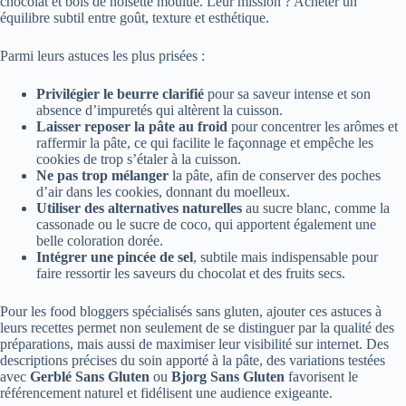
chocolat et bols de noisette moulue. Leur mission ? Acheter un
équilibre subtil entre goût, texture et esthétique.
Parmi leurs astuces les plus prisées :
Privilégier le beurre clarifié
pour sa saveur intense et son
absence d’impuretés qui altèrent la cuisson.
Laisser reposer la pâte au froid
pour concentrer les arômes et
raffermir la pâte, ce qui facilite le façonnage et empêche les
cookies de trop s’étaler à la cuisson.
Ne pas trop mélanger
la pâte, afin de conserver des poches
d’air dans les cookies, donnant du moelleux.
Utiliser des alternatives naturelles
au sucre blanc, comme la
cassonade ou le sucre de coco, qui apportent également une
belle coloration dorée.
Intégrer une pincée de sel
, subtile mais indispensable pour
faire ressortir les saveurs du chocolat et des fruits secs.
Pour les food bloggers spécialisés sans gluten, ajouter ces astuces à
leurs recettes permet non seulement de se distinguer par la qualité des
préparations, mais aussi de maximiser leur visibilité sur internet. Des
descriptions précises du soin apporté à la pâte, des variations testées
avec
Gerblé Sans Gluten
ou
Bjorg Sans Gluten
favorisent le
référencement naturel et fidélisent une audience exigeante.