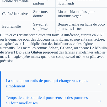
Poudre d’amande
parfum
gourmands
Structure,
Lin ou chia moulus pour
Œufs/Alternatives
dorure
substituts vegan
Saveur et
Beurre clarifié ou huile de coco
Beurre/huile
souplesse
pour sans lactose
Cultiver ces détails techniques fait toute la différence, surtout en 2025
où la demande pour des douceurs sans gluten, et souvent sans lactose,
a explosé avec la multiplication des intolérances et des régimes
alternatifs. Les marques comme
Schar
,
Céliane
, ou encore
Le Moulin
du Pivert Bio Sans Gluten
proposent des farines et mélanges adaptés,
mais la magie opère mieux quand on compose soi-même sa pâte avec
précision.
La sauce pour rotis de porc qui change vos repas
→
simplement
Temps de cuisson idéal pour réussir des pommes
→
au four moelleuses