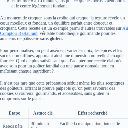
Enfourner 8 à 10 minutes, jusqu’à ce que les bords soient dorés
et le centre légèrement fondant.
Au moment de croquer, sous la croûte qui craque, la texture révèle un
cœur moelleux et fondant, un équilibre parfait entre douceur et
croquant. Cette recette est un exemple parmi d’autres trouvables sur
Au
Comptoir Restaurant
, véritable bibliothèque gourmande pour les
amateurs de pâtisserie
sans gluten
.
Pour personnaliser, on peut aisément varier les noix, les épices et les
sucres non raffinés, apportant ainsi une dimension nouvelle à chaque
fournée. Quoi de plus satisfaisant que d’adapter une recette élaborée
avec soin pour un goûter familial ou une pause nomade, tout en
maîtrisant chaque ingrédient ?
Il n’est pas rare que cette préparation séduit même les plus sceptiques
des goûteurs, offrant la preuve palpable qu’on peut savourer des
cookies savoureux, gourmands, et accessibles, sans gluten ni
compromis sur le plaisir.
Étape
Astuce clé
Effet recherché
30 min au
Facilite la manipulation, intensifie
Repos pâte