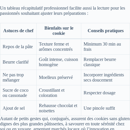
Un tableau récapitulatif professionnel facilite aussi la lecture pour les
passionnés souhaitant ajuster leurs préparations :
Bienfaits sur le
Astuces de chef
Conseils pratiques
cookie
Texture ferme et
Minimum 30 min au
Repos de la pâte
arômes concentrés
frais
Goût intense, cuisson
Remplacer beurre
Beurre clarifié
homogène
classique
Ne pas trop
Incorporer ingrédients
Moelleux préservé
mélanger
secs doucement
Sucre de coco
Croustillant et
Respecter dosage
ou cassonade
coloration
Rehausse chocolat et
Ajout de sel
Une pincée suffit
noisettes
Autant de petits gestes qui, conjugués, assurent des cookies sans gluten
dignes des plus grandes pâtisseries, à savourer en toute sérénité chez
soi ou en voyage, arpentant marchés locaux où l’innovation en