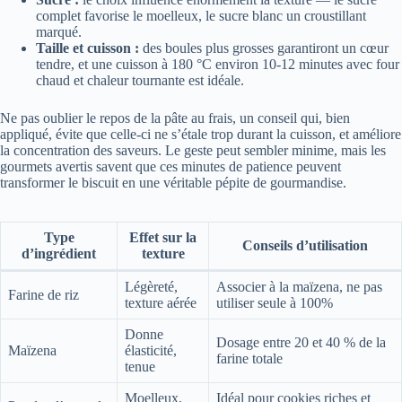
complet favorise le moelleux, le sucre blanc un croustillant
marqué.
Taille et cuisson :
des boules plus grosses garantiront un cœur
tendre, et une cuisson à 180 °C environ 10-12 minutes avec four
chaud et chaleur tournante est idéale.
Ne pas oublier le repos de la pâte au frais, un conseil qui, bien
appliqué, évite que celle-ci ne s’étale trop durant la cuisson, et améliore
la concentration des saveurs. Le geste peut sembler minime, mais les
gourmets avertis savent que ces minutes de patience peuvent
transformer le biscuit en une véritable pépite de gourmandise.
Type
Effet sur la
Conseils d’utilisation
d’ingrédient
texture
Légèreté,
Associer à la maïzena, ne pas
Farine de riz
texture aérée
utiliser seule à 100%
Donne
Dosage entre 20 et 40 % de la
Maïzena
élasticité,
farine totale
tenue
Moelleux,
Idéal pour cookies riches et