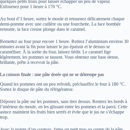
quelques petits trous pour laisser échapper un peu de vapeur.
Enfournez pour 1 heure à 170 °C.
Au bout d’1 heure, sortez le moule et retournez délicatement chaque
demi-pomme avec une cuillère ou une fourchette. La face bombée
remonte, la face creuse plonge dans le caramel.
Remettez au four pour encore 1 heure. Retirez l’aluminium environ 30
minutes avant la fin pour laisser le jus épaissir et le dessus se
caraméliser. À la sortie du four, laissez tiédir. Le caramel fige
légèrement, les pommes se tassent. Vous obtenez une base dense,
brillante, prête à recevoir la pâte.
La cuisson finale : une pâte dorée qui ne se détrempe pas
Quand les pommes ont un peu refroidi, préchauffez le four à 180 °C.
Sortez le disque de pâte du réfrigérateur.
Déposez la pâte sur les pommes, sans tirer dessus. Rentrez les bords à
l’intérieur du moule, en les glissant entre les pommes et la paroi. Cette
astuce maintient les fruits bien serrés et évite que le jus ne s’échappe
trop.
Avec la pointe d’un couteau, faites un petit trou au centre de la pâte