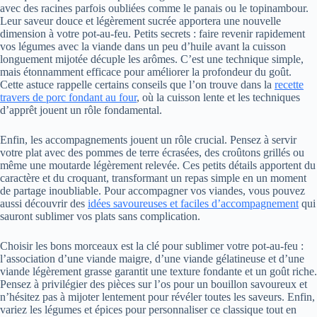
avec des racines parfois oubliées comme le panais ou le topinambour.
Leur saveur douce et légèrement sucrée apportera une nouvelle
dimension à votre pot-au-feu. Petits secrets : faire revenir rapidement
vos légumes avec la viande dans un peu d’huile avant la cuisson
longuement mijotée décuple les arômes. C’est une technique simple,
mais étonnamment efficace pour améliorer la profondeur du goût.
Cette astuce rappelle certains conseils que l’on trouve dans la
recette
travers de porc fondant au four
, où la cuisson lente et les techniques
d’apprêt jouent un rôle fondamental.
Enfin, les accompagnements jouent un rôle crucial. Pensez à servir
votre plat avec des pommes de terre écrasées, des croûtons grillés ou
même une moutarde légèrement relevée. Ces petits détails apportent du
caractère et du croquant, transformant un repas simple en un moment
de partage inoubliable. Pour accompagner vos viandes, vous pouvez
aussi découvrir des
idées savoureuses et faciles d’accompagnement
qui
sauront sublimer vos plats sans complication.
Choisir les bons morceaux est la clé pour sublimer votre pot-au-feu :
l’association d’une viande maigre, d’une viande gélatineuse et d’une
viande légèrement grasse garantit une texture fondante et un goût riche.
Pensez à privilégier des pièces sur l’os pour un bouillon savoureux et
n’hésitez pas à mijoter lentement pour révéler toutes les saveurs. Enfin,
variez les légumes et épices pour personnaliser ce classique tout en