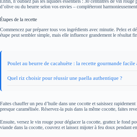
Enfin, n’oubliez pas les liquides essentiels : 30 centilitres de vin rouge
d’olive ou du beurre selon vos envies – compléteront harmonieusement 
Étapes de la recette
Commencez par préparer tous vos ingrédients avec minutie. Pelez et déco
étape peut sembler simple, mais elle influence grandement le résultat fin
Poulet au beurre de cacahuète : la recette gourmande facile 
Quel riz choisir pour réussir une paella authentique ?
Faites chauffer un peu d’huile dans une cocotte et saisissez rapidement 
presque caramélisée. Réservez-la puis dans la même cocotte, faites reve
Ensuite, versez le vin rouge pour déglacer la cocotte, grattez le fond pou
viande dans la cocotte, couvrez et laissez mijoter à feu doux pendant en