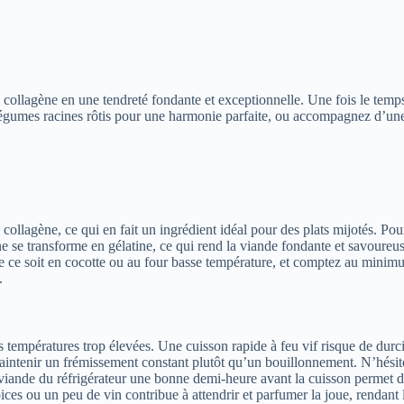
le collagène en une tendreté fondante et exceptionnelle. Une fois le temp
gumes racines rôtis pour une harmonie parfaite, ou accompagnez d’une 
collagène, ce qui en fait un ingrédient idéal pour des plats mijotés. Pour
ène se transforme en gélatine, ce qui rend la viande fondante et savoure
 ce soit en cocotte ou au four basse température, et comptez au minimum
.
 températures trop élevées. Une cuisson rapide à feu vif risque de durcir 
maintenir un frémissement constant plutôt qu’un bouillonnement. N’hésite
a viande du réfrigérateur une bonne demi-heure avant la cuisson permet d
s ou un peu de vin contribue à attendrir et parfumer la joue, rendant le 