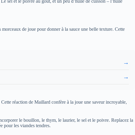
 Le sel et le poivre au goût, et un peu d’huile de cuisson – l’huile
s morceaux de joue pour donner à la sauce une belle texture. Cette
→
→
. Cette réaction de Maillard confère à la joue une saveur incroyable,
.
orporer le bouillon, le thym, le laurier, le sel et le poivre. Replacez la
pour les viandes tendres.