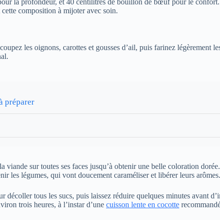
 pour la profondeur, et 40 centilitres de bouillon de bœuf pour le confort.
cette composition à mijoter avec soin.
upez les oignons, carottes et gousses d’ail, puis farinez légèrement le
al.
à préparer
la viande sur toutes ses faces jusqu’à obtenir une belle coloration dorée
nir les légumes, qui vont doucement caraméliser et libérer leurs arômes
r décoller tous les sucs, puis laissez réduire quelques minutes avant d’inc
viron trois heures, à l’instar d’une
cuisson lente en cocotte
recommandée 