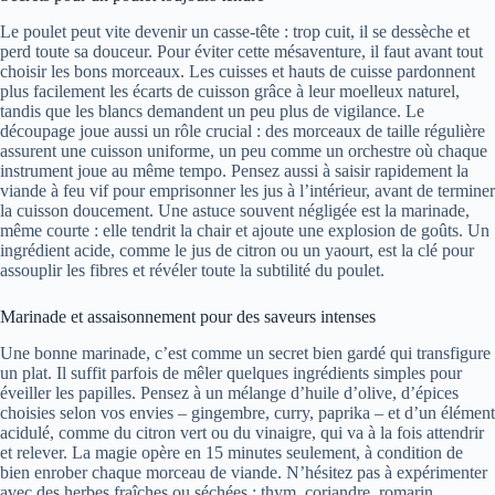
Le poulet peut vite devenir un casse-tête : trop cuit, il se dessèche et
perd toute sa douceur. Pour éviter cette mésaventure, il faut avant tout
choisir les bons morceaux. Les cuisses et hauts de cuisse pardonnent
plus facilement les écarts de cuisson grâce à leur moelleux naturel,
tandis que les blancs demandent un peu plus de vigilance. Le
découpage joue aussi un rôle crucial : des morceaux de taille régulière
assurent une cuisson uniforme, un peu comme un orchestre où chaque
instrument joue au même tempo. Pensez aussi à saisir rapidement la
viande à feu vif pour emprisonner les jus à l’intérieur, avant de terminer
la cuisson doucement. Une astuce souvent négligée est la marinade,
même courte : elle tendrit la chair et ajoute une explosion de goûts. Un
ingrédient acide, comme le jus de citron ou un yaourt, est la clé pour
assouplir les fibres et révéler toute la subtilité du poulet.
Marinade et assaisonnement pour des saveurs intenses
Une bonne marinade, c’est comme un secret bien gardé qui transfigure
un plat. Il suffit parfois de mêler quelques ingrédients simples pour
éveiller les papilles. Pensez à un mélange d’huile d’olive, d’épices
choisies selon vos envies – gingembre, curry, paprika – et d’un élément
acidulé, comme du citron vert ou du vinaigre, qui va à la fois attendrir
et relever. La magie opère en 15 minutes seulement, à condition de
bien enrober chaque morceau de viande. N’hésitez pas à expérimenter
avec des herbes fraîches ou séchées : thym, coriandre, romarin