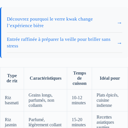
Découvrez pourquoi le verre kwak change
→
l’expérience bière
Entrée raffinée à préparer la veille pour briller sans
→
stress
Temps
Type
Caractéristiques
de
Idéal pour
de riz
cuisson
Grains longs,
Plats épicés,
Riz
10-12
parfumés, non
cuisine
basmati
minutes
collants
indienne
Recettes
Riz
Parfumé,
15-20
asiatiques
jasmin
légèrement collant
minutes
sautées