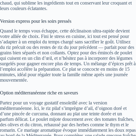
chaud, qui sublime les ingrédients tout en conservant leur croquant et
leurs couleurs éclatantes.
Version express pour les soirs pressés
Quand le temps vous échappe, cette déclinaison ultra-rapide devient
votre alliée de choix. Fini le stress en cuisine, ici tout est pensé pour
s’adapter à un emploi du temps chargé sans sacrifier le goût. Utilisez
du riz précuit ou des restes de riz du jour précédent — parfait pour des
grains bien séparés et non collants. Optez pour des émincés de poulet
qui cuisent en un clin d’œil, et n’hésitez pas à incorporer des légumes
surgelés pour gagner encore plus de temps. Un mélange d’épices prêt à
l’emploi accélère la préparation. Ce plat se concocte en moins de 15
minutes, idéal pour régaler toute la famille même après une journée
mouvementée.
Option méditerranéenne riche en saveurs
Partez pour un voyage gustatif ensoleillé avec la version
méditerranéenne. Ici, le riz pilaf s’imprègne d’ail, d’oignon doré et
d’une pincée de curcuma, donnant au plat une teinte dorée et un
parfum délicat. Le poulet mijote doucement avec des tomates fraîches,
des olives et du citron, rehaussé par des herbes comme le thym et le
romarin. Ce mariage aromatique évoque immédiatement les doux repas
au bord de la Méditerranée. Pour compléter, une salade grecque fraîche