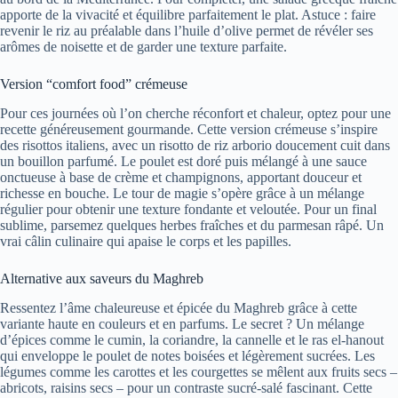
apporte de la vivacité et équilibre parfaitement le plat. Astuce : faire
revenir le riz au préalable dans l’huile d’olive permet de révéler ses
arômes de noisette et de garder une texture parfaite.
Version “comfort food” crémeuse
Pour ces journées où l’on cherche réconfort et chaleur, optez pour une
recette généreusement gourmande. Cette version crémeuse s’inspire
des risottos italiens, avec un risotto de riz arborio doucement cuit dans
un bouillon parfumé. Le poulet est doré puis mélangé à une sauce
onctueuse à base de crème et champignons, apportant douceur et
richesse en bouche. Le tour de magie s’opère grâce à un mélange
régulier pour obtenir une texture fondante et veloutée. Pour un final
sublime, parsemez quelques herbes fraîches et du parmesan râpé. Un
vrai câlin culinaire qui apaise le corps et les papilles.
Alternative aux saveurs du Maghreb
Ressentez l’âme chaleureuse et épicée du Maghreb grâce à cette
variante haute en couleurs et en parfums. Le secret ? Un mélange
d’épices comme le cumin, la coriandre, la cannelle et le ras el-hanout
qui enveloppe le poulet de notes boisées et légèrement sucrées. Les
légumes comme les carottes et les courgettes se mêlent aux fruits secs –
abricots, raisins secs – pour un contraste sucré-salé fascinant. Cette