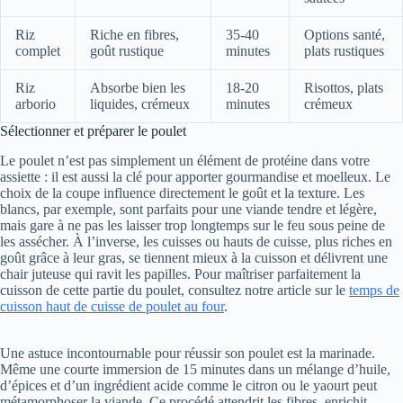
Riz
Riche en fibres,
35-40
Options santé,
complet
goût rustique
minutes
plats rustiques
Riz
Absorbe bien les
18-20
Risottos, plats
arborio
liquides, crémeux
minutes
crémeux
Sélectionner et préparer le poulet
Le poulet n’est pas simplement un élément de protéine dans votre
assiette : il est aussi la clé pour apporter gourmandise et moelleux. Le
choix de la coupe influence directement le goût et la texture. Les
blancs, par exemple, sont parfaits pour une viande tendre et légère,
mais gare à ne pas les laisser trop longtemps sur le feu sous peine de
les assécher. À l’inverse, les cuisses ou hauts de cuisse, plus riches en
goût grâce à leur gras, se tiennent mieux à la cuisson et délivrent une
chair juteuse qui ravit les papilles. Pour maîtriser parfaitement la
cuisson de cette partie du poulet, consultez notre article sur le
temps de
cuisson haut de cuisse de poulet au four
.
Une astuce incontournable pour réussir son poulet est la marinade.
Même une courte immersion de 15 minutes dans un mélange d’huile,
d’épices et d’un ingrédient acide comme le citron ou le yaourt peut
métamorphoser la viande. Ce procédé attendrit les fibres, enrichit