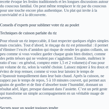
recette évoque les festins traditionnels et les longues discussions autour
du couscous familial. On peut même remplacer le riz par du couscous
pour une touche encore plus authentique. Un plat qui invite à la
convivialité et à la découverte.
Conseils d’experts pour sublimer votre riz au poulet
Techniques de cuisson parfaite du riz
Pour réussir un riz impeccable, il faut respecter quelques règles simples
mais cruciales. Tout d’abord, le rinçage du riz est primordial : il permet
d’éliminer l’excès d’amidon qui risque de rendre les grains collants, un
peu comme si vous vouliez garder chaque grain bien distinct, comme
des petits trésors qui ne veulent pas s’agglutiner. Ensuite, maîtrisez le
ratio d’eau : en général, comptez entre 1,5 et 2 volume(s) d’eau pour
un volume de riz, selon la variété choisie. Laissez mijoter à feu doux et
évitez de trop remuer, comme si vous leur laissiez le temps de
s’épanouir tranquillement dans leur bain chaud. Après la cuisson, ne
zappez pas le temps de repos, 5 à 10 minutes couvert, qui permet aux
grains de gonfler et de finir d’absorber toute l’humidité, donnant un
résultat aéré, léger, presque dansant dans l’assiette. C’est un petit geste
qui transforme un simple accompagnement en un véritable nuage de
saveurs.
Secrets pour un poulet toujours tendre