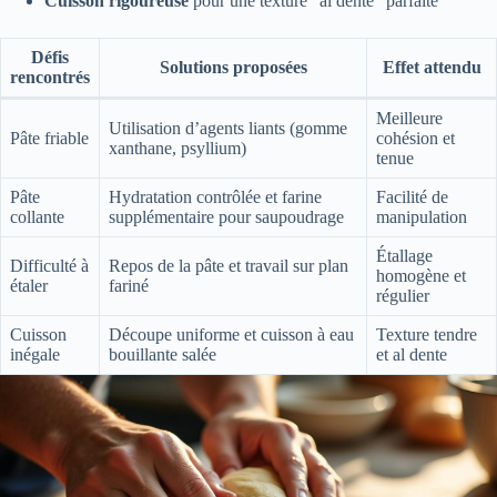
Cuisson rigoureuse
pour une texture “al dente” parfaite
Défis
Solutions proposées
Effet attendu
rencontrés
Meilleure
Utilisation d’agents liants (gomme
Pâte friable
cohésion et
xanthane, psyllium)
tenue
Pâte
Hydratation contrôlée et farine
Facilité de
collante
supplémentaire pour saupoudrage
manipulation
Étallage
Difficulté à
Repos de la pâte et travail sur plan
homogène et
étaler
fariné
régulier
Cuisson
Découpe uniforme et cuisson à eau
Texture tendre
inégale
bouillante salée
et al dente