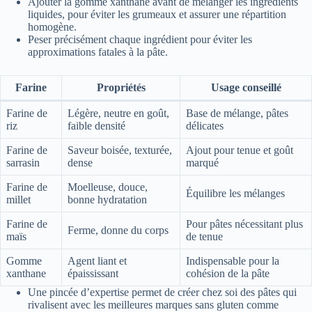
Ajouter la gomme xanthane avant de mélanger les ingrédients
liquides, pour éviter les grumeaux et assurer une répartition
homogène.
Peser précisément chaque ingrédient pour éviter les
approximations fatales à la pâte.
Farine
Propriétés
Usage conseillé
Farine de
Légère, neutre en goût,
Base de mélange, pâtes
riz
faible densité
délicates
Farine de
Saveur boisée, texturée,
Ajout pour tenue et goût
sarrasin
dense
marqué
Farine de
Moelleuse, douce,
Équilibre les mélanges
millet
bonne hydratation
Farine de
Pour pâtes nécessitant plus
Ferme, donne du corps
maïs
de tenue
Gomme
Agent liant et
Indispensable pour la
xanthane
épaississant
cohésion de la pâte
Une pincée d’expertise permet de créer chez soi des pâtes qui
rivalisent avec les meilleures marques sans gluten comme