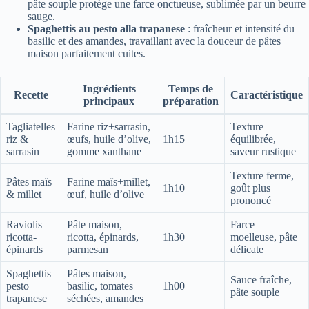
pâte souple protège une farce onctueuse, sublimée par un beurre
sauge.
Spaghettis au pesto alla trapanese
: fraîcheur et intensité du
basilic et des amandes, travaillant avec la douceur de pâtes
maison parfaitement cuites.
Ingrédients
Temps de
Recette
Caractéristique
principaux
préparation
Tagliatelles
Farine riz+sarrasin,
Texture
riz &
œufs, huile d’olive,
1h15
équilibrée,
sarrasin
gomme xanthane
saveur rustique
Texture ferme,
Pâtes maïs
Farine maïs+millet,
1h10
goût plus
& millet
œuf, huile d’olive
prononcé
Raviolis
Pâte maison,
Farce
ricotta-
ricotta, épinards,
1h30
moelleuse, pâte
épinards
parmesan
délicate
Spaghettis
Pâtes maison,
Sauce fraîche,
pesto
basilic, tomates
1h00
pâte souple
trapanese
séchées, amandes