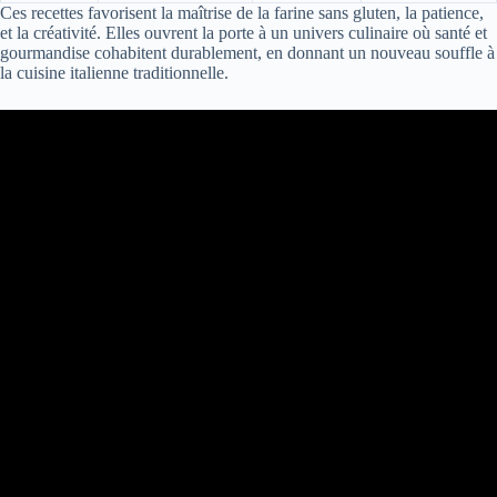
Ces recettes favorisent la maîtrise de la farine sans gluten, la patience,
et la créativité. Elles ouvrent la porte à un univers culinaire où santé et
gourmandise cohabitent durablement, en donnant un nouveau souffle à
la cuisine italienne traditionnelle.