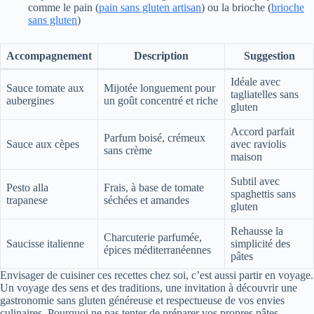
comme le pain (
pain sans gluten artisan
) ou la brioche (
brioche
sans gluten
)
Accompagnement
Description
Suggestion
Idéale avec
Sauce tomate aux
Mijotée longuement pour
tagliatelles sans
aubergines
un goût concentré et riche
gluten
Accord parfait
Parfum boisé, crémeux
Sauce aux cèpes
avec raviolis
sans crème
maison
Subtil avec
Pesto alla
Frais, à base de tomate
spaghettis sans
trapanese
séchées et amandes
gluten
Rehausse la
Charcuterie parfumée,
Saucisse italienne
simplicité des
épices méditerranéennes
pâtes
Envisager de cuisiner ces recettes chez soi, c’est aussi partir en voyage.
Un voyage des sens et des traditions, une invitation à découvrir une
gastronomie sans gluten généreuse et respectueuse de vos envies
culinaires. Pourquoi ne pas tenter de préparer vos propres pâtes