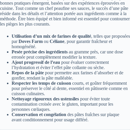
bonnes pratiques émergent, basées sur des expériences éprouvées en
cuisine. Tout comme un chef peaufine ses sauces, le succès d’une pâte
réside dans les détails et l’attention portée aux ingrédients comme à la
méthode. Être bien équipé et bien informé est essentiel pour contourner
les pièges les plus courants.
Utilisation d’un mix de farines de qualité
, telles que proposées
par
Doves Farm
ou
Céliane
, pour garantir fraîcheur et
homogénéité.
Pesée précise des ingrédients
au gramme près, car une dose
erronée peut complètement modifier la texture.
Ajout progressif de l’eau
pour évaluer correctement
l’hydratation et éviter l’effet pâte collante ou sèche.
Repos de la pâte
pour permettre aux farines d’absorber et de
gonfler, rendant la pâte malléable.
Respecter les temps de cuisson
courts, et goûter fréquemment
pour préserver le côté al dente, essentiel en pâtisserie comme en
cuisson culinaires.
Nettoyage rigoureux des ustensiles
pour éviter toute
contamination croisée avec le gluten, important pour les
personnes cœliaques.
Conservation et congélation
des pâtes fraîches sur plaque
avant conditionnement pour usage différé.