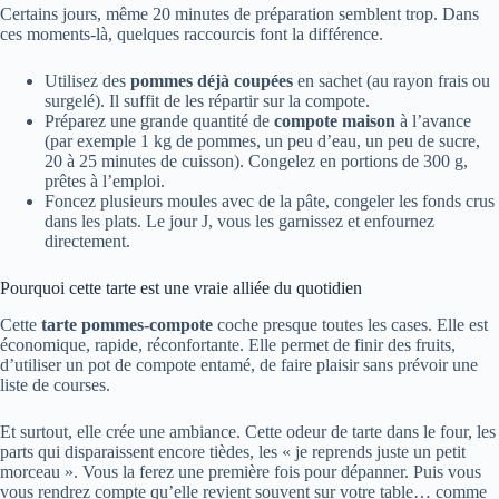
Certains jours, même 20 minutes de préparation semblent trop. Dans
ces moments-là, quelques raccourcis font la différence.
Utilisez des
pommes déjà coupées
en sachet (au rayon frais ou
surgelé). Il suffit de les répartir sur la compote.
Préparez une grande quantité de
compote maison
à l’avance
(par exemple 1 kg de pommes, un peu d’eau, un peu de sucre,
20 à 25 minutes de cuisson). Congelez en portions de 300 g,
prêtes à l’emploi.
Foncez plusieurs moules avec de la pâte, congeler les fonds crus
dans les plats. Le jour J, vous les garnissez et enfournez
directement.
Pourquoi cette tarte est une vraie alliée du quotidien
Cette
tarte pommes-compote
coche presque toutes les cases. Elle est
économique, rapide, réconfortante. Elle permet de finir des fruits,
d’utiliser un pot de compote entamé, de faire plaisir sans prévoir une
liste de courses.
Et surtout, elle crée une ambiance. Cette odeur de tarte dans le four, les
parts qui disparaissent encore tièdes, les « je reprends juste un petit
morceau ». Vous la ferez une première fois pour dépanner. Puis vous
vous rendrez compte qu’elle revient souvent sur votre table… comme