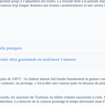
oduit jusqu’à l’apparition des bulles. La réussite tient à la parfaite ma
ne cuisson trop longue donnera une texture caoutchouteuse et une saveur 
eils pratiques
s rendre ultra gourmands en seulement 3 minutes
us de 100°C : la chaleur intense fait fondre brutalement la graisse con
contrario, un pochage, c’est-à-dire une cuisson juste en dessous du poin
oyards, les saucisses de Toulouse ou même certains saucissons à cuire,
attention. La douceur de la cuisson prolonge le temps nécessaire mais év