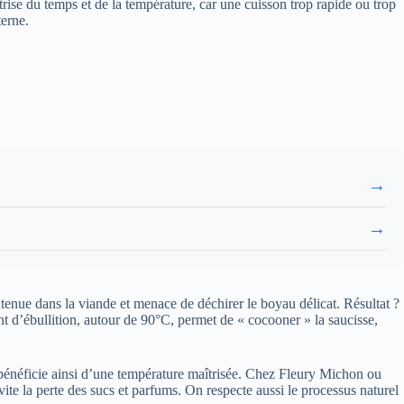
îtrise du temps et de la température, car une cuisson trop rapide ou trop
terne.
→
→
tenue dans la viande et menace de déchirer le boyau délicat. Résultat ?
t d’ébullition, autour de 90°C, permet de « cocooner » la saucisse,
 bénéficie ainsi d’une température maîtrisée. Chez Fleury Michon ou
ite la perte des sucs et parfums. On respecte aussi le processus naturel